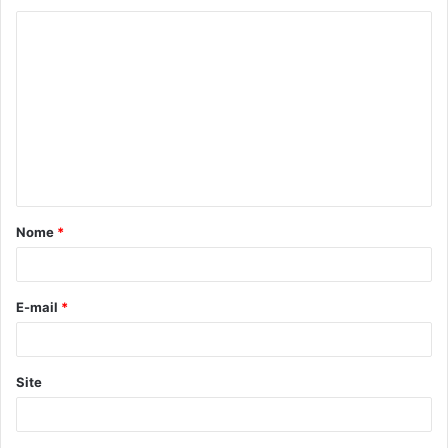
C
o
m
e
n
t
á
Nome
*
r
i
o
E-mail
*
*
Site