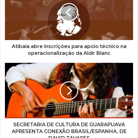
e
n
d
e
r
e
ç
Atibaia abre inscrições para apoio técnico na
o
operacionalização da Aldir Blanc
d
e
e
m
a
i
l
SECRETARIA DE CULTURA DE GUARAPUAVA
APRESENTA CONEXÃO BRASIL/ESPANHA, DE