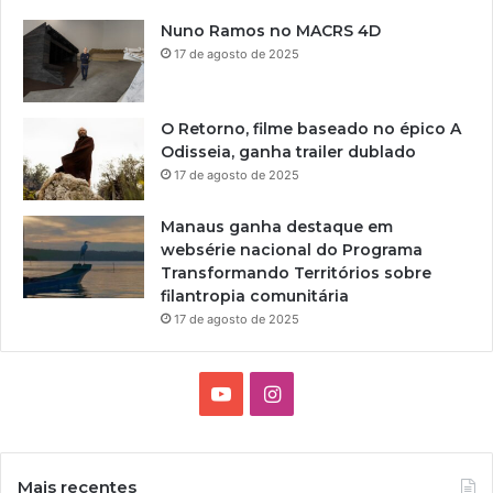
Nuno Ramos no MACRS 4D
17 de agosto de 2025
O Retorno, filme baseado no épico A
Odisseia, ganha trailer dublado
17 de agosto de 2025
Manaus ganha destaque em
websérie nacional do Programa
Transformando Territórios sobre
filantropia comunitária
17 de agosto de 2025
Y
I
o
n
u
s
Mais recentes