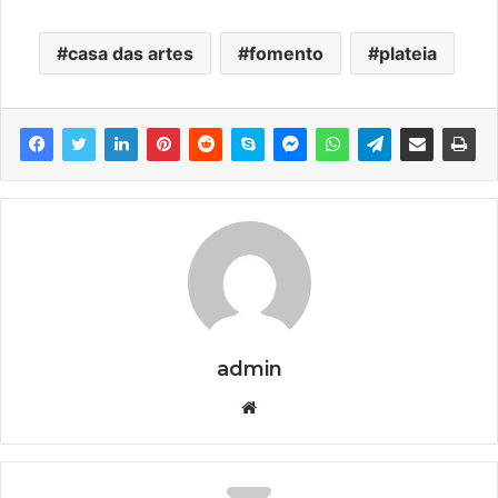
casa das artes
fomento
plateia
admin
We
bsi
te