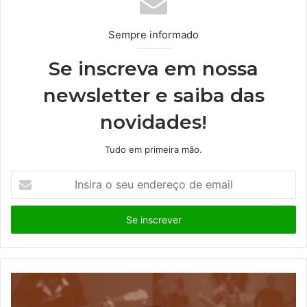
Sempre informado
Se inscreva em nossa
newsletter e saiba das
novidades!
Tudo em primeira mão.
I
n
s
i
r
a
o
s
e
u