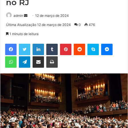
no RJ
admin
M
12 de março de 2024
a
Última Atualização 12 de março de 2024
0
476
n
1 minuto de leitura
d
e
Facebook
Twitter
Linkedin
Tumblr
Pinterest
Reddit
Skype
Messenger
u
WhatsApp
Telegram
Compartilhar via e-mail
Imprimir
m
e
-
m
a
i
l