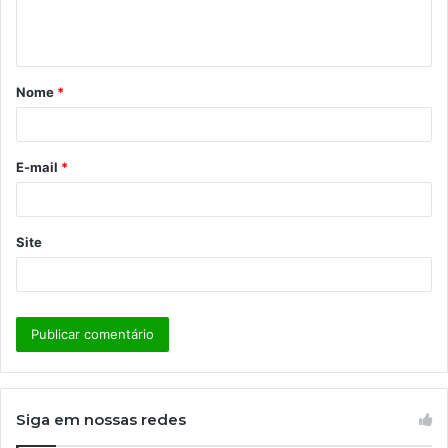
n
t
á
Nome
*
r
i
o
E-mail
*
*
Site
Siga em nossas redes