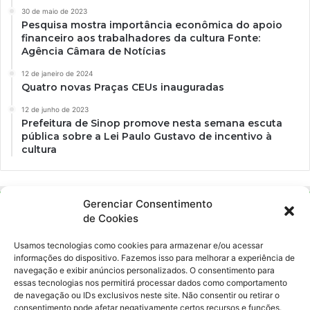
30 de maio de 2023
Pesquisa mostra importância econômica do apoio
financeiro aos trabalhadores da cultura Fonte:
Agência Câmara de Notícias
12 de janeiro de 2024
Quatro novas Praças CEUs inauguradas
12 de junho de 2023
Prefeitura de Sinop promove nesta semana escuta
pública sobre a Lei Paulo Gustavo de incentivo à
cultura
Gerenciar Consentimento
de Cookies
Usamos tecnologias como cookies para armazenar e/ou acessar
informações do dispositivo. Fazemos isso para melhorar a experiência de
navegação e exibir anúncios personalizados. O consentimento para
essas tecnologias nos permitirá processar dados como comportamento
Ockara é uma plataforma multicultural e criativa. Nossa proposta é
de navegação ou IDs exclusivos neste site. Não consentir ou retirar o
oferecer o máximo de ferramentas para realizadores e
consentimento pode afetar negativamente certos recursos e funções.