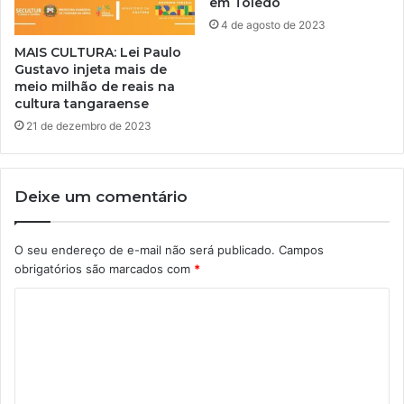
em Toledo
4 de agosto de 2023
MAIS CULTURA: Lei Paulo
Gustavo injeta mais de
meio milhão de reais na
cultura tangaraense
21 de dezembro de 2023
Deixe um comentário
O seu endereço de e-mail não será publicado.
Campos
obrigatórios são marcados com
*
C
o
m
e