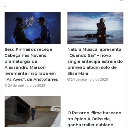
T
t
u
a
b
g
e
r
Sesc Pinheiros recebe
Natura Musical apresenta
a
Cabeça nas Nuvens,
“Quando Sai” – novo
dramaturgia de
single antecipa estreia do
m
Alessandro Marson
primeiro álbum solo de
livremente inspirada em
Elisa Maia
“As Aves”, de Aristófanes
24 de setembro de 2025
24 de setembro de 2025
O Retorno, filme baseado
no épico A Odisseia,
ganha trailer dublado