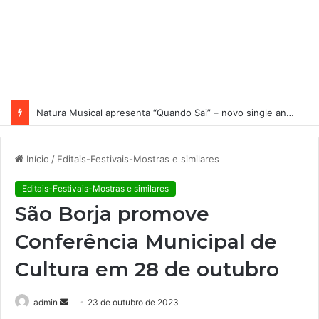
Natura Musical apresenta “Quando Sai” – novo single antecipa estreia do primeiro álbum solo de Elisa Maia
Início
/
Editais-Festivais-Mostras e similares
Editais-Festivais-Mostras e similares
São Borja promove
Conferência Municipal de
Cultura em 28 de outubro
admin
M
23 de outubro de 2023