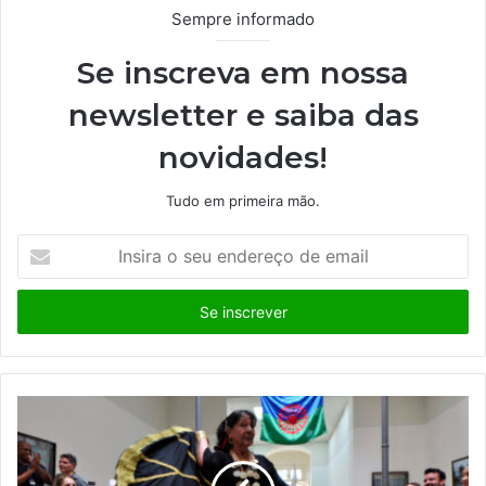
Sempre informado
Se inscreva em nossa
newsletter e saiba das
novidades!
Tudo em primeira mão.
I
n
s
i
r
a
o
s
e
u
e