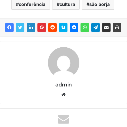
conferência
cultura
são borja
admin
We
bsi
te