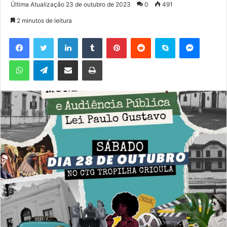
a
Última Atualização 23 de outubro de 2023
0
491
n
2 minutos de leitura
d
e
Facebook
Twitter
Linkedin
Tumblr
Pinterest
Reddit
Skype
Messenger
u
WhatsApp
Telegram
Compartilhar via e-mail
Imprimir
m
e
-
m
a
i
l