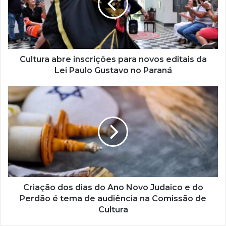
n
d
e
r
e
ç
Cultura abre inscrições para novos editais da
o
Lei Paulo Gustavo no Paraná
d
e
e
m
a
i
l
Criação dos dias do Ano Novo Judaico e do
Perdão é tema de audiência na Comissão de
Cultura