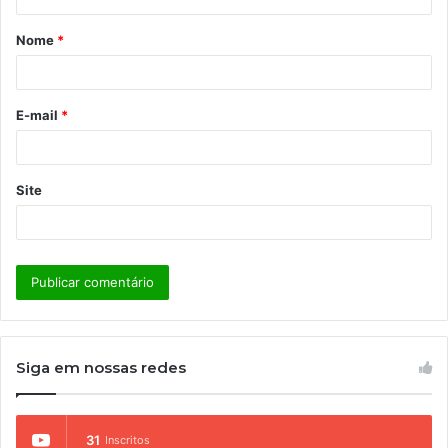
á
Nome
*
r
i
o
E-mail
*
*
Site
Siga em nossas redes
31
Inscritos