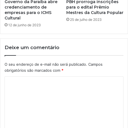
Governo da Paraíba abre
PBH prorroga inscrições
credenciamento de
para o edital Prêmio
empresas para o ICMS
Mestres da Cultura Popular
Cultural
25 de julho de 2023
12 de junho de 2023
Deixe um comentário
O seu endereço de e-mail não será publicado.
Campos
obrigatórios são marcados com
*
C
o
m
e
n
t