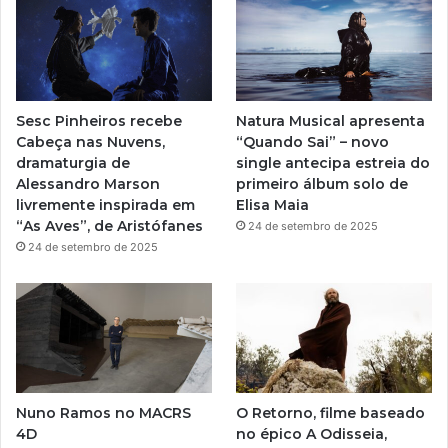
u
a
b
g
e
r
Sesc Pinheiros recebe
Natura Musical apresenta
a
Cabeça nas Nuvens,
“Quando Sai” – novo
dramaturgia de
single antecipa estreia do
m
Alessandro Marson
primeiro álbum solo de
livremente inspirada em
Elisa Maia
“As Aves”, de Aristófanes
24 de setembro de 2025
24 de setembro de 2025
Nuno Ramos no MACRS
O Retorno, filme baseado
4D
no épico A Odisseia,