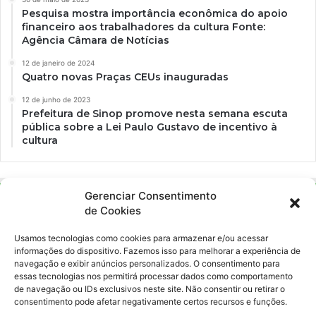
Pesquisa mostra importância econômica do apoio
financeiro aos trabalhadores da cultura Fonte:
Agência Câmara de Notícias
12 de janeiro de 2024
Quatro novas Praças CEUs inauguradas
12 de junho de 2023
Prefeitura de Sinop promove nesta semana escuta
pública sobre a Lei Paulo Gustavo de incentivo à
cultura
Gerenciar Consentimento
de Cookies
Usamos tecnologias como cookies para armazenar e/ou acessar
informações do dispositivo. Fazemos isso para melhorar a experiência de
navegação e exibir anúncios personalizados. O consentimento para
essas tecnologias nos permitirá processar dados como comportamento
Ockara é uma plataforma multicultural e criativa. Nossa proposta é
de navegação ou IDs exclusivos neste site. Não consentir ou retirar o
oferecer o máximo de ferramentas para realizadores e
consentimento pode afetar negativamente certos recursos e funções.
gerenciadores de espaços criativos e culturais.