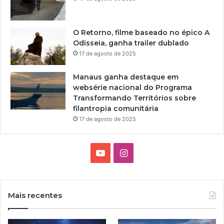
O Retorno, filme baseado no épico A
Odisseia, ganha trailer dublado
17 de agosto de 2025
Manaus ganha destaque em
websérie nacional do Programa
Transformando Territórios sobre
filantropia comunitária
17 de agosto de 2025
Y
I
o
n
u
s
Mais recentes
T
t