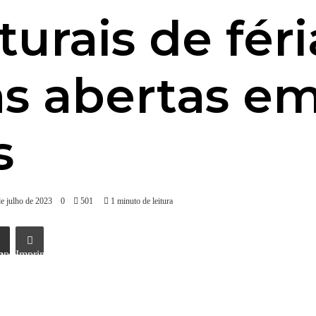
lturais de fér
s abertas em
s
de julho de 2023
0
501
1 minuto de leitura
l
Imprimir