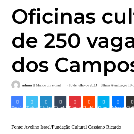
Oficinas cu
de 250 vaga
dos Campo
admin
Mande um e-mail
10 de julho de 2023
Última Atualização 10 
Facebook
Twitter
Linkedin
Tumblr
Pinterest
Reddit
Skype
Messenger
Compartilhar via e-mai
Fonte: Avelino Israel/Fundação Cultural Cassiano Ricardo