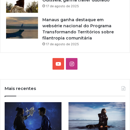
Odisseia, ganha trailer dublado
17 de agosto de 2025
Manaus ganha destaque em
websérie nacional do Programa
Transformando Territórios sobre
filantropia comunitária
17 de agosto de 2025
Y
I
o
n
u
s
Mais recentes
T
t
u
a
b
g