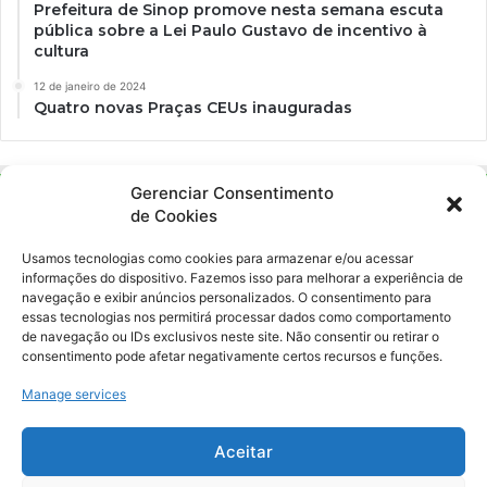
Prefeitura de Sinop promove nesta semana escuta
pública sobre a Lei Paulo Gustavo de incentivo à
cultura
12 de janeiro de 2024
Quatro novas Praças CEUs inauguradas
Gerenciar Consentimento
de Cookies
Usamos tecnologias como cookies para armazenar e/ou acessar
informações do dispositivo. Fazemos isso para melhorar a experiência de
navegação e exibir anúncios personalizados. O consentimento para
essas tecnologias nos permitirá processar dados como comportamento
Ockara é uma plataforma multicultural e criativa. Nossa proposta é
de navegação ou IDs exclusivos neste site. Não consentir ou retirar o
oferecer o máximo de ferramentas para realizadores e
consentimento pode afetar negativamente certos recursos e funções.
gerenciadores de espaços criativos e culturais.
Manage services
YouTube
Instagram
Aceitar