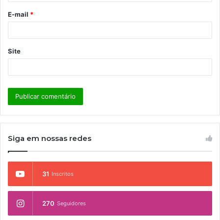
o
E-mail
*
*
Site
Siga em nossas redes
31
Inscritos
270
Seguidores