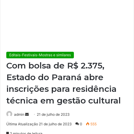
Editais-Festivais-Mostras e similares
Com bolsa de R$ 2.375,
Estado do Paraná abre
inscrições para residência
técnica em gestão cultural
admin
M
21 de julho de 2023
a
Última Atualização 21 de julho de 2023
0
555
n
2 minutos de leitura