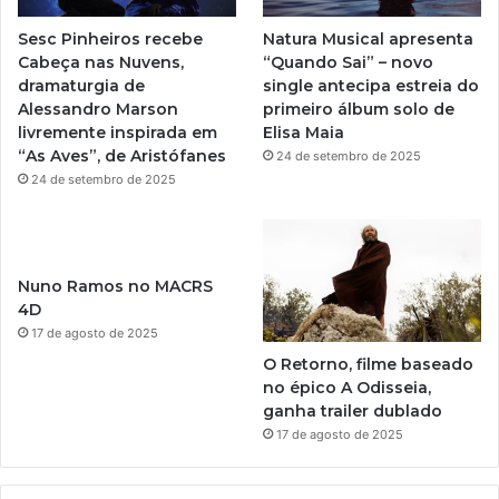
e
r
Sesc Pinheiros recebe
Natura Musical apresenta
a
Cabeça nas Nuvens,
“Quando Sai” – novo
dramaturgia de
single antecipa estreia do
m
Alessandro Marson
primeiro álbum solo de
livremente inspirada em
Elisa Maia
“As Aves”, de Aristófanes
24 de setembro de 2025
24 de setembro de 2025
Nuno Ramos no MACRS
4D
17 de agosto de 2025
O Retorno, filme baseado
no épico A Odisseia,
ganha trailer dublado
17 de agosto de 2025