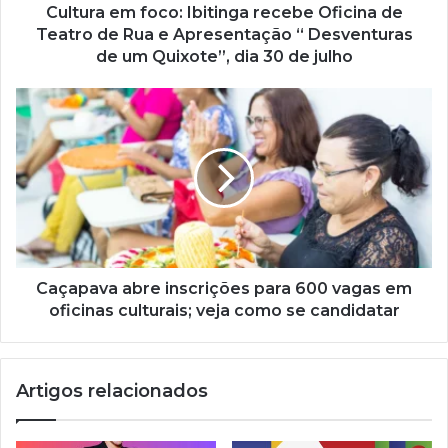
ç
Cultura em foco: Ibitinga recebe Oficina de
o
Teatro de Rua e Apresentação “ Desventuras
d
de um Quixote”, dia 30 de julho
e
e
m
a
i
l
Caçapava abre inscrições para 600 vagas em
oficinas culturais; veja como se candidatar
Artigos relacionados