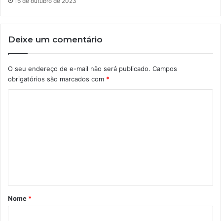
16 de outubro de 2023
Deixe um comentário
O seu endereço de e-mail não será publicado.
Campos
obrigatórios são marcados com
*
C
o
m
e
n
t
á
Nome
*
r
i