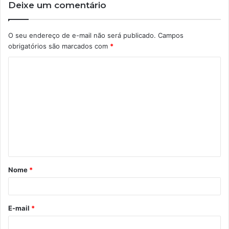
Deixe um comentário
O seu endereço de e-mail não será publicado.
Campos
obrigatórios são marcados com
*
C
o
m
e
n
t
á
Nome
*
r
i
o
E-mail
*
*