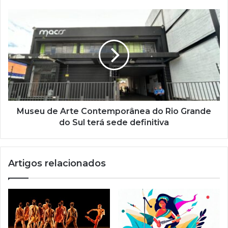
d
e
e
m
a
i
l
Museu de Arte Contemporânea do Rio Grande
do Sul terá sede definitiva
Artigos relacionados