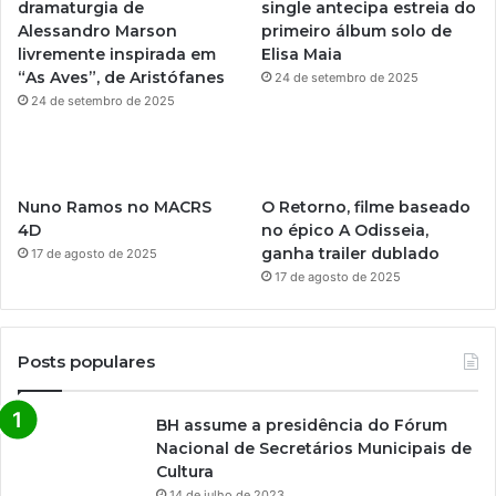
dramaturgia de
single antecipa estreia do
m
Alessandro Marson
primeiro álbum solo de
livremente inspirada em
Elisa Maia
“As Aves”, de Aristófanes
24 de setembro de 2025
24 de setembro de 2025
Nuno Ramos no MACRS
O Retorno, filme baseado
4D
no épico A Odisseia,
ganha trailer dublado
17 de agosto de 2025
17 de agosto de 2025
Posts populares
BH assume a presidência do Fórum
Nacional de Secretários Municipais de
Cultura
14 de julho de 2023