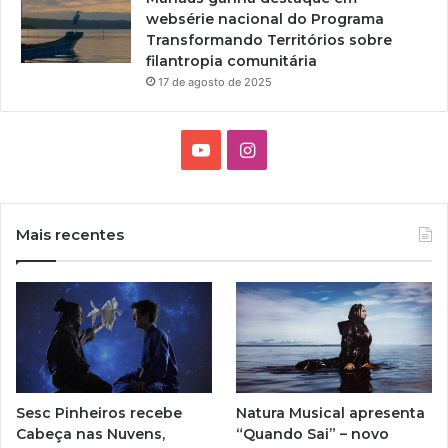
websérie nacional do Programa
Transformando Territórios sobre
filantropia comunitária
17 de agosto de 2025
Y
I
o
n
u
s
Mais recentes
T
t
u
a
b
g
e
r
Sesc Pinheiros recebe
Natura Musical apresenta
a
Cabeça nas Nuvens,
“Quando Sai” – novo