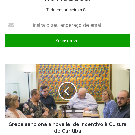
Tudo em primeira mão.
I
n
s
i
r
a
o
s
e
u
e
n
d
e
r
e
ç
Greca sanciona a nova lei de incentivo à Cultura
o
de Curitiba