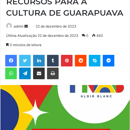
RECURSOS PARA A
CULTURA DE GUARAPUAVA
admin
M
22 de dezembro de 2023
a
Última Atualização 22 de dezembro de 2023
0
463
n
3 minutos de leitura
d
e
Facebook
Twitter
Linkedin
Tumblr
Pinterest
Reddit
Skype
Messenger
u
WhatsApp
Telegram
Compartilhar via e-mail
Imprimir
m
e
-
m
a
i
l