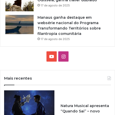
17 de agosto de 2025
Manaus ganha destaque em
websérie nacional do Programa
Transformando Territórios sobre
filantropia comunitária
17 de agosto de 2025
Y
I
o
n
u
s
Mais recentes
T
t
u
a
Natura Musical apresenta
b
g
“Quando Sai” – novo