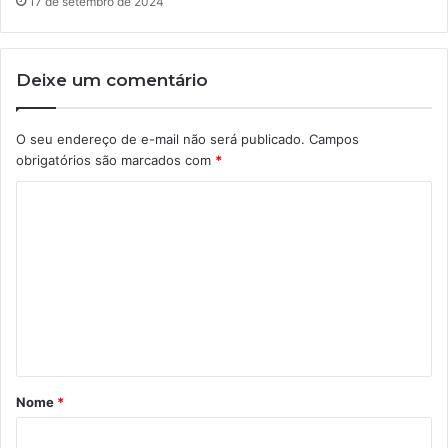
17 de setembro de 2024
Deixe um comentário
O seu endereço de e-mail não será publicado.
Campos
obrigatórios são marcados com
*
C
o
m
e
n
t
á
Nome
*
r
i