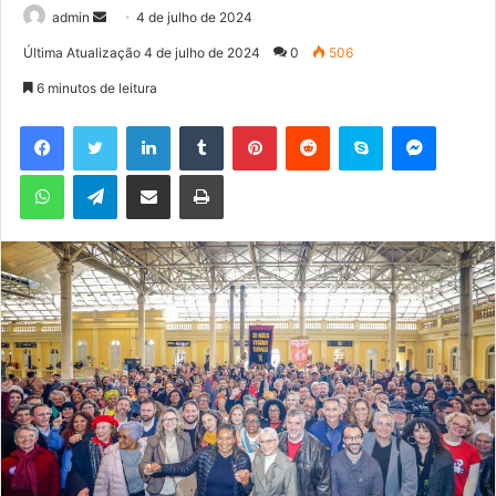
admin
M
4 de julho de 2024
a
Última Atualização 4 de julho de 2024
0
506
n
6 minutos de leitura
d
e
Facebook
Twitter
Linkedin
Tumblr
Pinterest
Reddit
Skype
Messenger
u
WhatsApp
Telegram
Compartilhar via e-mail
Imprimir
m
e
-
m
a
i
l