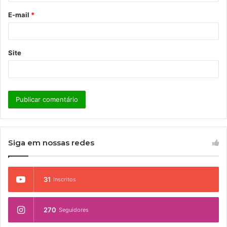
o
E-mail
*
*
Site
Siga em nossas redes
31
Inscritos
270
Seguidores