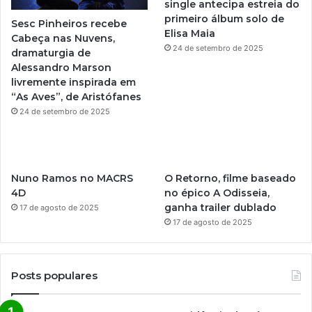
single antecipa estreia do
e
r
primeiro álbum solo de
Sesc Pinheiros recebe
Elisa Maia
a
Cabeça nas Nuvens,
24 de setembro de 2025
dramaturgia de
m
Alessandro Marson
livremente inspirada em
“As Aves”, de Aristófanes
24 de setembro de 2025
Nuno Ramos no MACRS
O Retorno, filme baseado
4D
no épico A Odisseia,
ganha trailer dublado
17 de agosto de 2025
17 de agosto de 2025
Posts populares