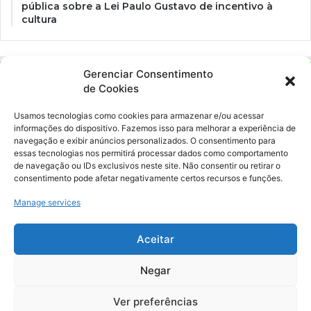
pública sobre a Lei Paulo Gustavo de incentivo à
cultura
Gerenciar Consentimento
de Cookies
Usamos tecnologias como cookies para armazenar e/ou acessar
informações do dispositivo. Fazemos isso para melhorar a experiência de
navegação e exibir anúncios personalizados. O consentimento para
essas tecnologias nos permitirá processar dados como comportamento
Ockara é uma plataforma multicultural e criativa. Nossa proposta é
de navegação ou IDs exclusivos neste site. Não consentir ou retirar o
oferecer o máximo de ferramentas para realizadores e
consentimento pode afetar negativamente certos recursos e funções.
gerenciadores de espaços criativos e culturais.
Manage services
YouTube
Instagram
Aceitar
Negar
© Merak Produções Criativas. CNPJ: 39.155.931/0001-02.
Inscrição Municipal: 47927301. Todos os direitos Reservados.
Ver preferências