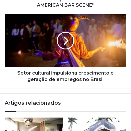
o
AMERICAN BAR SCENE”
d
e
e
m
a
i
l
Setor cultural impulsiona crescimento e
geração de empregos no Brasil
Artigos relacionados