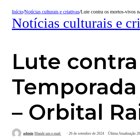
Início
/
Notícias culturais e criativas
/
Lute contra os mortos-vivos n
Notícias culturais e cr
Lute contra
Temporada d
– Orbital Ra
admin
Mande um e-mail
26 de setembro de 2024
Última Atualização 2