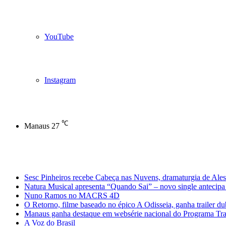
YouTube
Instagram
℃
Manaus
27
Notícias de Última Hora
Sesc Pinheiros recebe Cabeça nas Nuvens, dramaturgia de Ales
Natura Musical apresenta “Quando Sai” – novo single antecipa 
Nuno Ramos no MACRS 4D
O Retorno, filme baseado no épico A Odisseia, ganha trailer d
Manaus ganha destaque em websérie nacional do Programa Trans
A Voz do Brasil