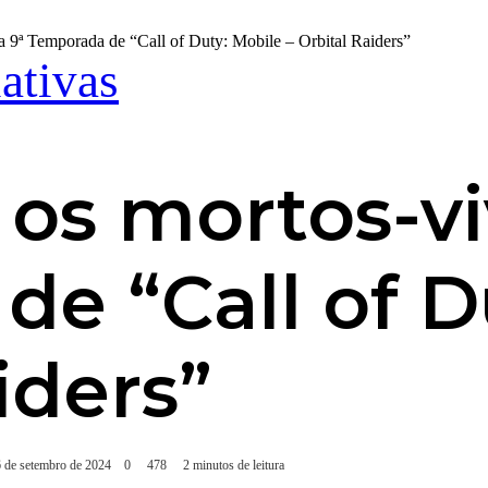
a 9ª Temporada de “Call of Duty: Mobile – Orbital Raiders”
iativas
 os mortos-vi
e “Call of D
iders”
6 de setembro de 2024
0
478
2 minutos de leitura