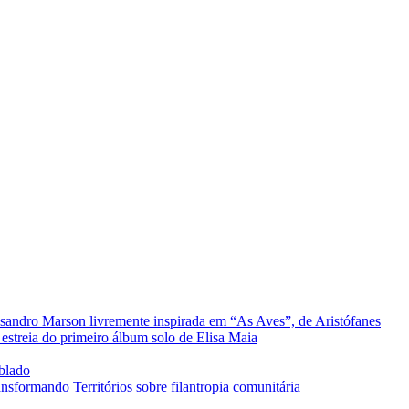
sandro Marson livremente inspirada em “As Aves”, de Aristófanes
estreia do primeiro álbum solo de Elisa Maia
ublado
formando Territórios sobre filantropia comunitária