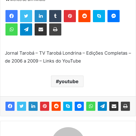
d
e
Facebook
Twitter
Linkedin
Tumblr
Pinterest
Reddit
Skype
Messenger
u
WhatsApp
Telegram
Compartilhar via e-mail
Imprimir
m
e
-
m
Jornal Tarobá – TV Tarobá Londrina – Edições Completas –
a
de 2006 a 2009 – Links do YouTube
i
l
youtube