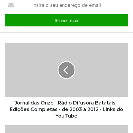
I
n
s
i
r
a
o
s
e
u
e
n
d
e
r
e
ç
Jornal das Onze - Rádio Difusora Batatais -
o
Edições Completas - de 2003 a 2012 - Links do
d
YouTube
e
e