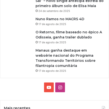
Sai” – novo single antecipa estreia do
primeiro álbum solo de Elisa Maia
24 de setembro de 2025
Nuno Ramos no MACRS 4D
17 de agosto de 2025
O Retorno, filme baseado no épico A
Odisseia, ganha trailer dublado
17 de agosto de 2025
Manaus ganha destaque em
websérie nacional do Programa
Transformando Territórios sobre
filantropia comunitária
17 de agosto de 2025
Y
I
o
n
u
s
Mais recentes