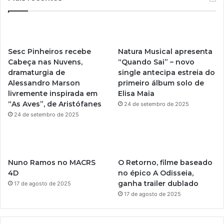
T
t
u
a
Sesc Pinheiros recebe
Natura Musical apresenta
b
g
Cabeça nas Nuvens,
“Quando Sai” – novo
dramaturgia de
single antecipa estreia do
e
r
Alessandro Marson
primeiro álbum solo de
livremente inspirada em
Elisa Maia
a
“As Aves”, de Aristófanes
24 de setembro de 2025
m
24 de setembro de 2025
Nuno Ramos no MACRS
O Retorno, filme baseado
4D
no épico A Odisseia,
ganha trailer dublado
17 de agosto de 2025
17 de agosto de 2025