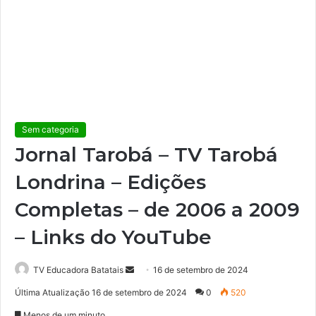
Sem categoria
Jornal Tarobá – TV Tarobá
Londrina – Edições
Completas – de 2006 a 2009
– Links do YouTube
TV Educadora Batatais
M
16 de setembro de 2024
a
Última Atualização 16 de setembro de 2024
0
520
n
Menos de um minuto