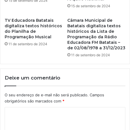
15 de setembro de 2024
15 de setembro de 2024
TV Educadora Batatais
Câmara Municipal de
digitaliza textos históricos
Batatais digitaliza textos
do Planilha de
históricos da Lista de
Programação Musical
Programação da Rádio
Educadora FM Batatais –
11 de setembro de 2024
de 02/08/1978 a 31/12/2023
11 de setembro de 2024
Deixe um comentário
O seu endereço de e-mail não será publicado.
Campos
obrigatórios são marcados com
*
C
o
m