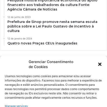
Pesquisa mostra importância econômica do apoio
financeiro aos trabalhadores da cultura Fonte:
Agência Câmara de Notícias
12 de junho de 2023
Prefeitura de Sinop promove nesta semana escuta
pública sobre a Lei Paulo Gustavo de incentivo à
cultura
12 de janeiro de 2024
Quatro novas Praças CEUs inauguradas
Gerenciar Consentimento
de Cookies
Usamos tecnologias como cookies para armazenar e/ou acessar
informações do dispositivo. Fazemos isso para melhorar a experiência de
navegação e exibir anúncios personalizados. O consentimento para
essas tecnologias nos permitirá processar dados como comportamento
Ockara é uma plataforma multicultural e criativa. Nossa proposta é
de navegação ou IDs exclusivos neste site. Não consentir ou retirar o
oferecer o máximo de ferramentas para realizadores e
consentimento pode afetar negativamente certos recursos e funções.
gerenciadores de espaços criativos e culturais.
Manage services