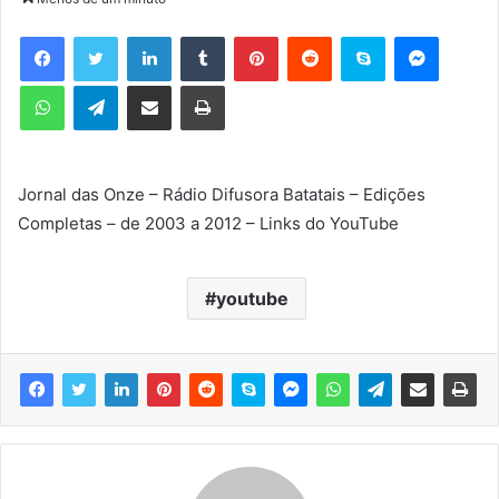
d
e
Facebook
Twitter
Linkedin
Tumblr
Pinterest
Reddit
Skype
Messenger
u
WhatsApp
Telegram
Compartilhar via e-mail
Imprimir
m
e
-
m
Jornal das Onze – Rádio Difusora Batatais – Edições
a
Completas – de 2003 a 2012 – Links do YouTube
i
l
youtube