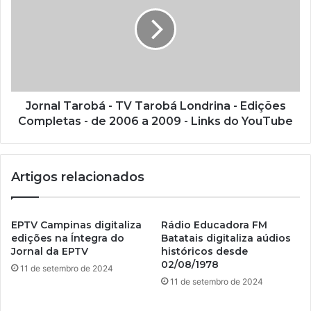
m
a
i
l
Jornal Tarobá - TV Tarobá Londrina - Edições
Completas - de 2006 a 2009 - Links do YouTube
Artigos relacionados
EPTV Campinas digitaliza
Rádio Educadora FM
edições na Íntegra do
Batatais digitaliza aúdios
Jornal da EPTV
históricos desde
02/08/1978
11 de setembro de 2024
11 de setembro de 2024