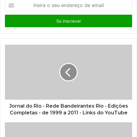
I
n
s
i
r
a
o
s
e
u
e
n
d
e
r
e
ç
Jornal do Rio - Rede Bandeirantes Rio - Edições
o
Completas - de 1999 a 2011 - Links do YouTube
d
e
e