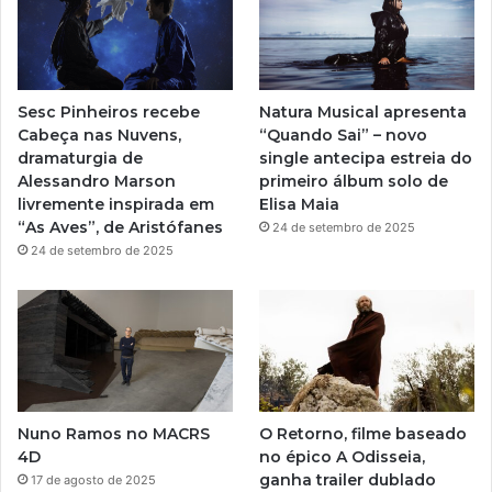
b
g
e
r
Sesc Pinheiros recebe
Natura Musical apresenta
a
Cabeça nas Nuvens,
“Quando Sai” – novo
dramaturgia de
single antecipa estreia do
m
Alessandro Marson
primeiro álbum solo de
livremente inspirada em
Elisa Maia
“As Aves”, de Aristófanes
24 de setembro de 2025
24 de setembro de 2025
Nuno Ramos no MACRS
O Retorno, filme baseado
4D
no épico A Odisseia,
ganha trailer dublado
17 de agosto de 2025