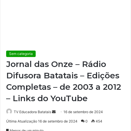
Sem categoria
Jornal das Onze – Rádio
Difusora Batatais – Edições
Completas – de 2003 a 2012
– Links do YouTube
TV Educadora Batatais
M
16 de setembro de 2024
a
Última Atualização 16 de setembro de 2024
0
454
n
Menos de um minuto