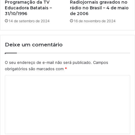
Programação da TV
Radiojornais gravados no
Educadora Batatais –
rádio no Brasil – 4 de maio
31/10/1996
de 2006
14 de setembro de 2024
16 de novembro de 2024
Deixe um comentário
O seu endereço de e-mail não será publicado.
Campos
obrigatórios são marcados com
*
C
o
m
e
n
t
á