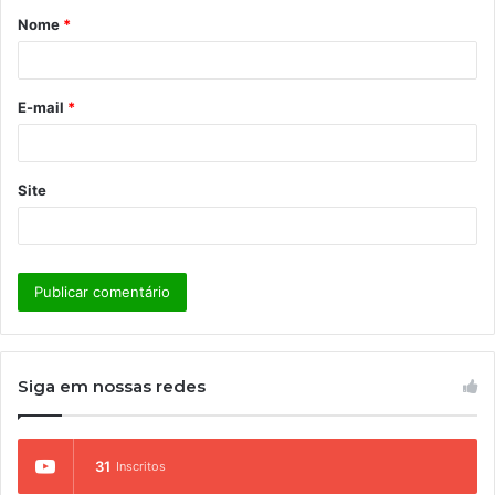
Nome
*
r
i
o
E-mail
*
*
Site
Siga em nossas redes
31
Inscritos