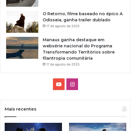
O Retorno, filme baseado no épico A
Odisseia, ganha trailer dublado
17 de agosto de 2025
Manaus ganha destaque em
websérie nacional do Programa
Transformando Territórios sobre
filantropia comunitária
17 de agosto de 2025
Y
I
o
n
u
s
Mais recentes
T
t
u
a