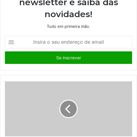
newsletter e saiba das
novidades!
Tudo em primeira mão.
I
n
s
i
r
a
o
s
e
u
e
n
d
e
r
e