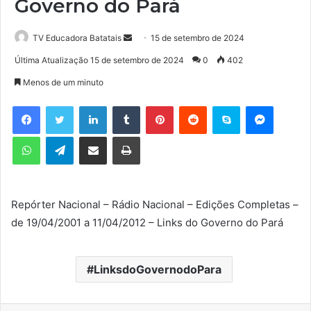
Governo do Pará
TV Educadora Batatais
M
15 de setembro de 2024
a
Última Atualização 15 de setembro de 2024
0
402
n
Menos de um minuto
d
e
Facebook
Twitter
Linkedin
Tumblr
Pinterest
Reddit
Skype
Messenger
u
WhatsApp
Telegram
Compartilhar via e-mail
Imprimir
m
e
-
m
Repórter Nacional – Rádio Nacional – Edições Completas –
a
de 19/04/2001 a 11/04/2012 – Links do Governo do Pará
i
l
LinksdoGovernodoPara