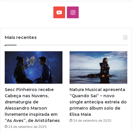
Y
I
o
n
u
s
Mais recentes
T
t
u
a
b
g
e
r
Sesc Pinheiros recebe
Natura Musical apresenta
a
Cabeça nas Nuvens,
“Quando Sai” – novo
dramaturgia de
single antecipa estreia do
m
Alessandro Marson
primeiro álbum solo de
livremente inspirada em
Elisa Maia
“As Aves”, de Aristófanes
24 de setembro de 2025
24 de setembro de 2025