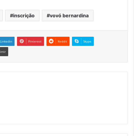
inscrição
vovó bernardina
Linkedin
Pinterest
Reddit
Skype
imir