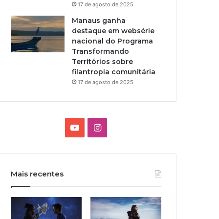
17 de agosto de 2025
Manaus ganha
destaque em websérie
nacional do Programa
Transformando
Territórios sobre
filantropia comunitária
17 de agosto de 2025
Y
I
o
n
u
s
Mais recentes
T
t
u
a