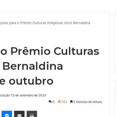
ições para o Prêmio Culturas Indígenas Vovó Bernaldina
 o Prêmio Culturas
 Bernaldina
e outubro
lização 13 de setembro de 2023
0
592
2 minutos de leitura
kype
Messenger
Compartilhar via e-mail
Imprimir