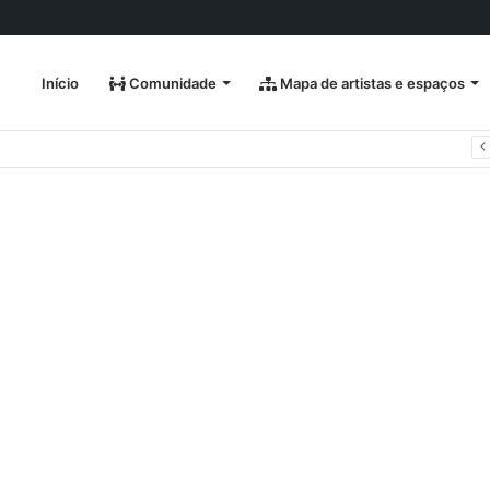
Início
Comunidade
Mapa de artistas e espaços
Natura Musical apresenta “Quando Sai” – novo single antecipa estreia do primeiro álbum solo de Elisa Maia