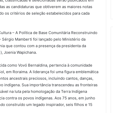
as, classificadas e selecionadas serão publicados em
adas as candidaturas que obtiverem as maiores notas
do os critérios de seleção estabelecidos para cada
Cultura – A Política de Base Comunitária Reconstruindo
 – Sérgio Mamberti foi lançado pelo Ministério da
nia que contou com a presença da presidenta da
), Joenia Wapichana.
cida como Vovó Bernaldina, pertencia à comunidade
ol, em Roraima. A liderança foi uma figura emblemática
ntos ancestrais preciosos, incluindo cantos, danças,
vo indígena. Sua importância transcendeu as fronteiras
ável na luta pela homologação da Terra Indígena
cia contra os povos indígenas. Aos 75 anos, em junho
do construído um legado inspirador, seis filhos e 15