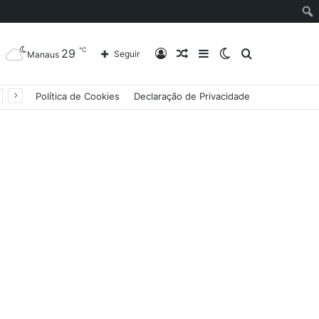
℃
29
Entrar
Artigo
Barra
Switch
Procurar
Seguir
Manaus
Política de Cookies
Declaração de Privacidade
aleatório
Lateral
skin
por