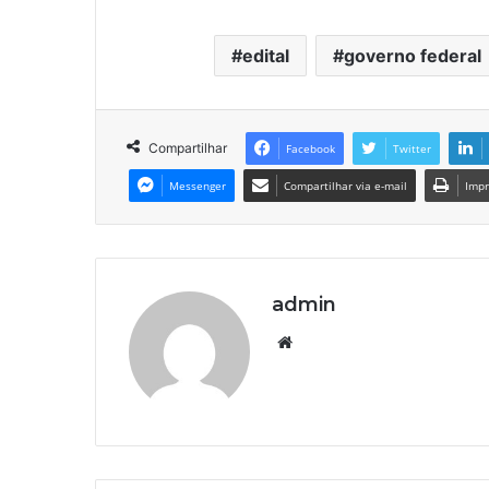
edital
governo federal
Compartilhar
Facebook
Twitter
Messenger
Compartilhar via e-mail
Impr
admin
We
bsi
te