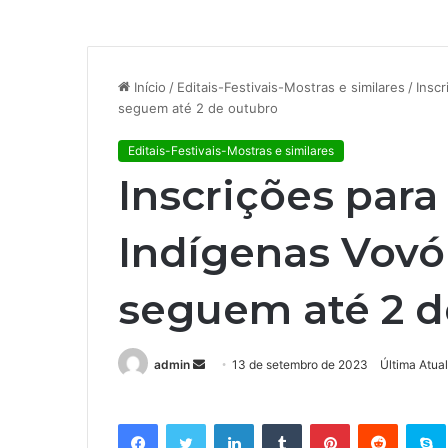
Início
/
Editais-Festivais-Mostras e similares
/
Inscr
seguem até 2 de outubro
Editais-Festivais-Mostras e similares
Inscrições para
Indígenas Vovó
seguem até 2 d
admin
M
13 de setembro de 2023
Última Atua
a
n
Facebook
Twitter
Linkedin
Tumblr
Pinterest
Reddit
S
d