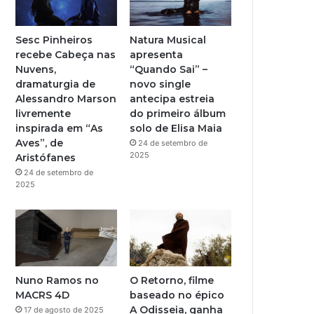
b
g
e
r
Sesc Pinheiros
Natura Musical
recebe Cabeça nas
apresenta
a
Nuvens,
“Quando Sai” –
dramaturgia de
novo single
m
Alessandro Marson
antecipa estreia
livremente
do primeiro álbum
inspirada em “As
solo de Elisa Maia
Aves”, de
24 de setembro de
2025
Aristófanes
24 de setembro de
2025
Nuno Ramos no
O Retorno, filme
MACRS 4D
baseado no épico
A Odisseia, ganha
17 de agosto de 2025