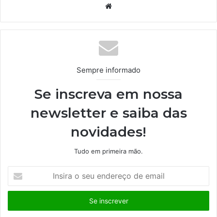
We
bsi
te
Sempre informado
Se inscreva em nossa
newsletter e saiba das
novidades!
Tudo em primeira mão.
I
n
s
i
r