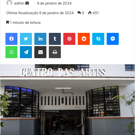
admin
M
9 de janeiro de 2024
a
Última Atualização 9 de janeiro de 2024
0
451
n
1 minuto de leitura
d
e
Facebook
Twitter
Linkedin
Tumblr
Pinterest
Reddit
Skype
Messenger
u
WhatsApp
Telegram
Compartilhar via e-mail
Imprimir
m
e
-
m
a
i
l