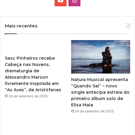
Y
I
o
n
u
s
Mais recentes
T
t
u
a
Sesc Pinheiros recebe
b
g
Cabeça nas Nuvens,
dramaturgia de
e
r
Alessandro Marson
Natura Musical apresenta
livremente inspirada em
a
“Quando Sai” – novo
“As Aves”, de Aristófanes
single antecipa estreia do
m
24 de setembro de 2025
primeiro álbum solo de
Elisa Maia
24 de setembro de 2025