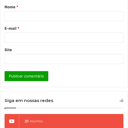
Nome
*
r
i
o
E-mail
*
*
Site
Siga em nossas redes
31
Inscritos