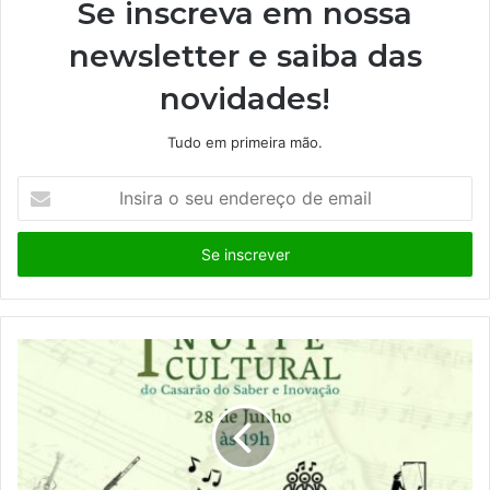
Se inscreva em nossa
newsletter e saiba das
novidades!
Tudo em primeira mão.
I
n
s
i
r
a
o
s
e
u
e
n
d
e