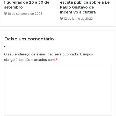
figureiras de 20 a 30 de
escuta pública sobre a Lei
setembro
Paulo Gustavo de
incentivo à cultura
18 de setembro de 2023
12 de junho de 2023
Deixe um comentário
O seu endereço de e-mail não será publicado.
Campos
obrigatórios são marcados com
*
C
o
m
e
n
t
á