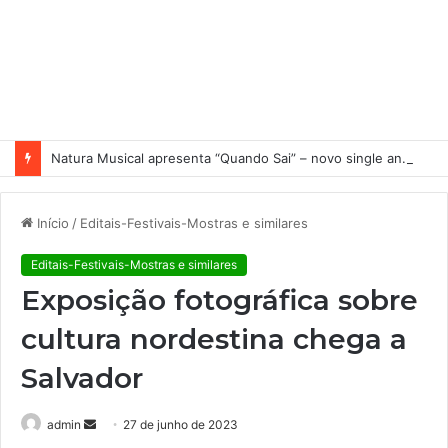
Natura Musical apresenta “Quando Sai” – novo single antecipa estreia do primeiro álbum solo de Elisa Maia
Início
/
Editais-Festivais-Mostras e similares
Editais-Festivais-Mostras e similares
Exposição fotográfica sobre
cultura nordestina chega a
Salvador
admin
M
27 de junho de 2023