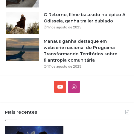
O Retorno, filme baseado no épico A
Odisseia, ganha trailer dublado
17 de agosto de 2025
Manaus ganha destaque em
websérie nacional do Programa
Transformando Territórios sobre
filantropia comunitária
17 de agosto de 2025
Y
I
o
n
u
s
Mais recentes
T
t