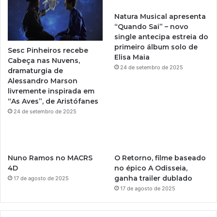
u
a
Natura Musical apresenta
b
g
“Quando Sai” – novo
single antecipa estreia do
e
r
primeiro álbum solo de
Sesc Pinheiros recebe
Elisa Maia
a
Cabeça nas Nuvens,
24 de setembro de 2025
dramaturgia de
m
Alessandro Marson
livremente inspirada em
“As Aves”, de Aristófanes
24 de setembro de 2025
Nuno Ramos no MACRS
O Retorno, filme baseado
4D
no épico A Odisseia,
ganha trailer dublado
17 de agosto de 2025
17 de agosto de 2025