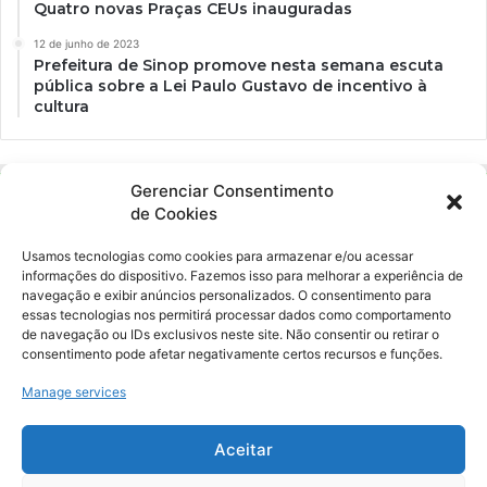
Quatro novas Praças CEUs inauguradas
12 de junho de 2023
Prefeitura de Sinop promove nesta semana escuta
pública sobre a Lei Paulo Gustavo de incentivo à
cultura
Gerenciar Consentimento
de Cookies
Usamos tecnologias como cookies para armazenar e/ou acessar
informações do dispositivo. Fazemos isso para melhorar a experiência de
navegação e exibir anúncios personalizados. O consentimento para
essas tecnologias nos permitirá processar dados como comportamento
Ockara é uma plataforma multicultural e criativa. Nossa proposta é
de navegação ou IDs exclusivos neste site. Não consentir ou retirar o
oferecer o máximo de ferramentas para realizadores e
consentimento pode afetar negativamente certos recursos e funções.
gerenciadores de espaços criativos e culturais.
Manage services
YouTube
Instagram
Aceitar