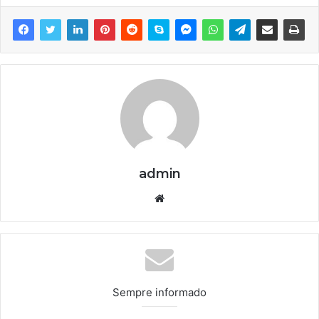
admin
We
bsi
te
Sempre informado