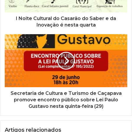
r
e
ç
I Noite Cultural do Casarão do Saber e da
o
Inovação é nesta quarta
d
e
e
m
a
i
l
Secretaria de Cultura e Turismo de Caçapava
promove encontro público sobre Lei Paulo
Gustavo nesta quinta-feira (29)
Artigos relacionados