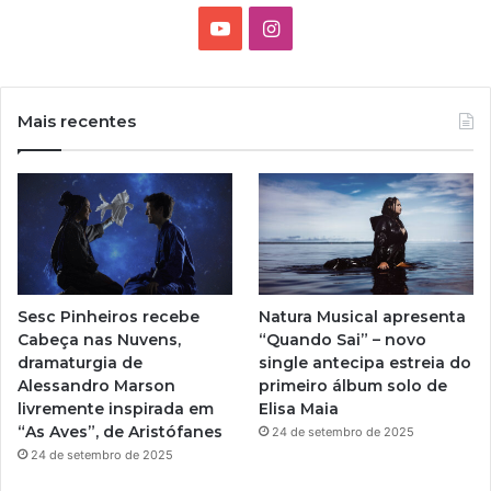
Y
I
o
n
u
s
Mais recentes
T
t
u
a
b
g
e
r
Sesc Pinheiros recebe
Natura Musical apresenta
a
Cabeça nas Nuvens,
“Quando Sai” – novo
dramaturgia de
single antecipa estreia do
m
Alessandro Marson
primeiro álbum solo de
livremente inspirada em
Elisa Maia
“As Aves”, de Aristófanes
24 de setembro de 2025
24 de setembro de 2025