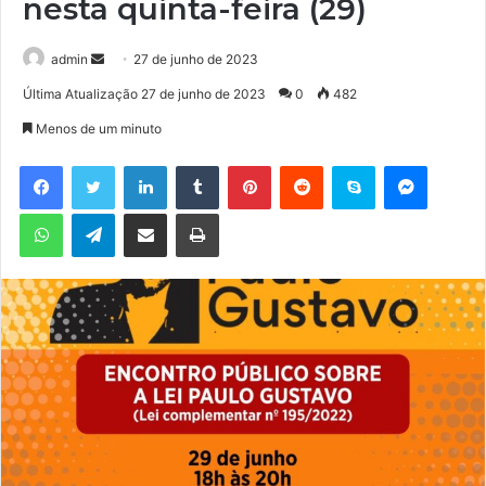
nesta quinta-feira (29)
admin
M
27 de junho de 2023
a
Última Atualização 27 de junho de 2023
0
482
n
Menos de um minuto
d
e
Facebook
Twitter
Linkedin
Tumblr
Pinterest
Reddit
Skype
Messenger
u
WhatsApp
Telegram
Compartilhar via e-mail
Imprimir
m
e
-
m
a
i
l