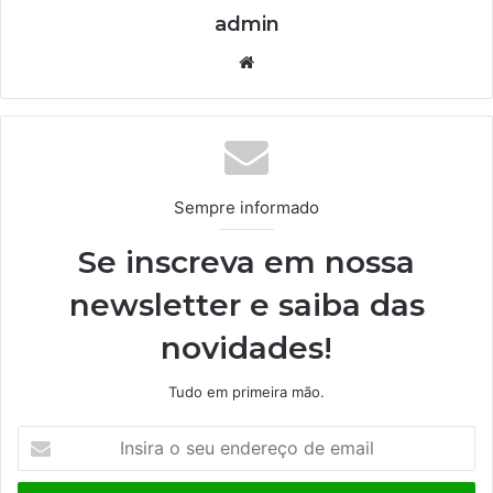
admin
We
bsi
te
Sempre informado
Se inscreva em nossa
newsletter e saiba das
novidades!
Tudo em primeira mão.
I
n
s