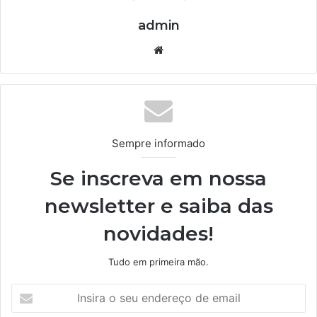
admin
We
bsi
te
Sempre informado
Se inscreva em nossa
newsletter e saiba das
novidades!
Tudo em primeira mão.
I
n