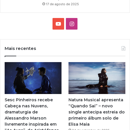
17 de agosto de 2025
Y
I
o
n
u
s
Mais recentes
T
t
u
a
b
g
e
r
Sesc Pinheiros recebe
Natura Musical apresenta
a
Cabeça nas Nuvens,
“Quando Sai” – novo
dramaturgia de
single antecipa estreia do
m
Alessandro Marson
primeiro álbum solo de
livremente inspirada em
Elisa Maia