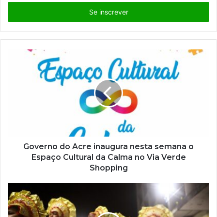
s
i
r
a
o
s
e
u
e
n
d
e
r
e
ç
Governo do Acre inaugura nesta semana o
o
Espaço Cultural da Calma no Via Verde
d
Shopping
e
e
m
a
i