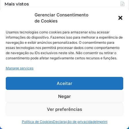
Mais vistos
Gerenciar Consentimento
14 de julho de 2023
de Cookies
BH assume a presidência do Fórum Nacional de
Secretários Municipais de Cultura
Usamos tecnologias como cookies para armazenar e/ou acessar
informações do dispositivo. Fazemos isso para melhorar a experiência de
22 de maio de 2024
navegação e exibir anúncios personalizados. O consentimento para
Estados, DF e municípios têm até 31 de maio para
essas tecnologias nos permitirá processar dados como comportamento
enviar o Plano Anual de Aplicação de Recursos
de navegação ou IDs exclusivos neste site. Não consentir ou retirar o
consentimento pode afetar negativamente certos recursos e funções.
30 de maio de 2023
Pesquisa mostra importância econômica do apoio
Manage services
financeiro aos trabalhadores da cultura Fonte:
Agência Câmara de Notícias
Aceitar
12 de janeiro de 2024
Quatro novas Praças CEUs inauguradas
Negar
12 de junho de 2023
Prefeitura de Sinop promove nesta semana escuta
Ver preferências
pública sobre a Lei Paulo Gustavo de incentivo à
cultura
Política de Cookies
Declaração de privacidade
Imprint