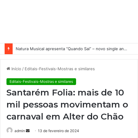
Nuno Ramos no MACRS 4D
Início
/
Editais-Festivais-Mostras e similares
Editais-Festivais-Mostras e similares
Santarém Folia: mais de 10
mil pessoas movimentam o
carnaval em Alter do Chão
admin
M
13 de fevereiro de 2024