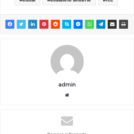
admin
We
bsi
te