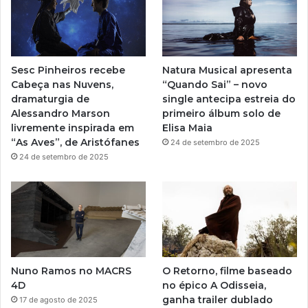
b
g
e
r
Sesc Pinheiros recebe
Natura Musical apresenta
a
Cabeça nas Nuvens,
“Quando Sai” – novo
dramaturgia de
single antecipa estreia do
m
Alessandro Marson
primeiro álbum solo de
livremente inspirada em
Elisa Maia
“As Aves”, de Aristófanes
24 de setembro de 2025
24 de setembro de 2025
Nuno Ramos no MACRS
O Retorno, filme baseado
4D
no épico A Odisseia,
ganha trailer dublado
17 de agosto de 2025