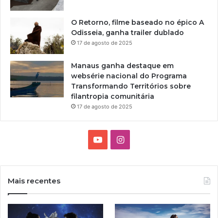
O Retorno, filme baseado no épico A
Odisseia, ganha trailer dublado
17 de agosto de 2025
Manaus ganha destaque em
websérie nacional do Programa
Transformando Territórios sobre
filantropia comunitária
17 de agosto de 2025
Y
I
o
n
u
s
Mais recentes
T
t
u
a