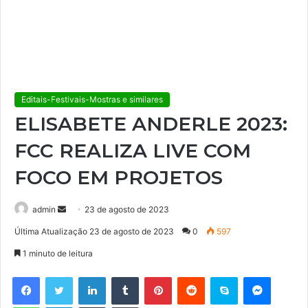
Editais-Festivais-Mostras e similares
ELISABETE ANDERLE 2023:
FCC REALIZA LIVE COM
FOCO EM PROJETOS
admin
M
23 de agosto de 2023
a
Última Atualização 23 de agosto de 2023
0
597
n
1 minuto de leitura
d
e
Facebook
Twitter
Linkedin
Tumblr
Pinterest
Reddit
Skype
Messenger
u
WhatsApp
Telegram
Compartilhar via e-mail
Imprimir