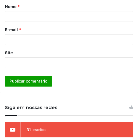
Nome
*
r
i
o
E-mail
*
*
Site
Siga em nossas redes
31
Inscritos