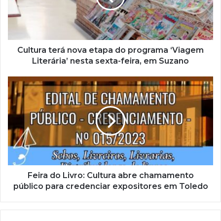
d
e
r
e
ç
Cultura terá nova etapa do programa ‘Viagem
o
Literária’ nesta sexta-feira, em Suzano
d
e
e
m
a
i
l
Feira do Livro: Cultura abre chamamento
público para credenciar expositores em Toledo