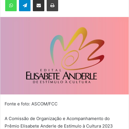
m
e
-
m
a
i
l
Fonte e foto: ASCOM/FCC
A Comissão de Organização e Acompanhamento do
Prêmio Elisabete Anderle de Estímulo à Cultura 2023