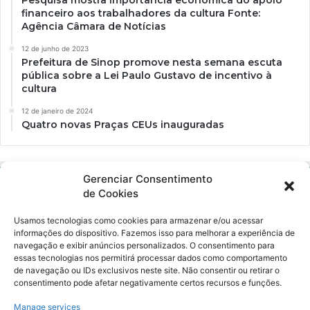
financeiro aos trabalhadores da cultura Fonte:
Agência Câmara de Notícias
12 de junho de 2023
Prefeitura de Sinop promove nesta semana escuta
pública sobre a Lei Paulo Gustavo de incentivo à
cultura
12 de janeiro de 2024
Quatro novas Praças CEUs inauguradas
Gerenciar Consentimento
de Cookies
Usamos tecnologias como cookies para armazenar e/ou acessar
informações do dispositivo. Fazemos isso para melhorar a experiência de
navegação e exibir anúncios personalizados. O consentimento para
essas tecnologias nos permitirá processar dados como comportamento
Ockara é uma plataforma multicultural e criativa. Nossa proposta é
de navegação ou IDs exclusivos neste site. Não consentir ou retirar o
oferecer o máximo de ferramentas para realizadores e
consentimento pode afetar negativamente certos recursos e funções.
gerenciadores de espaços criativos e culturais.
Manage services