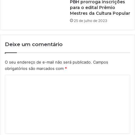
PBH prorroga inscrições
para o edital Prêmio
Mestres da Cultura Popular
25 de julho de 2023
Deixe um comentário
O seu endereço de e-mail não será publicado.
Campos
obrigatórios são marcados com
*
C
o
m
e
n
t
á