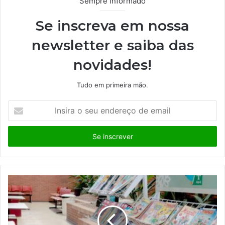
Sempre informado
Se inscreva em nossa
newsletter e saiba das
novidades!
Tudo em primeira mão.
I
n
s
i
r
a
o
s
e
u
e
n