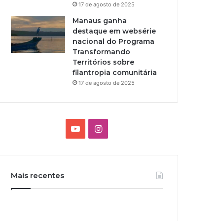
17 de agosto de 2025
Manaus ganha
destaque em websérie
nacional do Programa
Transformando
Territórios sobre
filantropia comunitária
17 de agosto de 2025
Y
I
o
n
u
s
Mais recentes
T
t
u
a