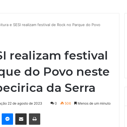
itura e SESI realizam festival de Rock no Parque do Povo
I realizam festival
que do Povo neste
ecirica da Serra
zação 22 de agosto de 2023
0
506
Menos de um minuto
kype
Messenger
Compartilhar via e-mail
Imprimir