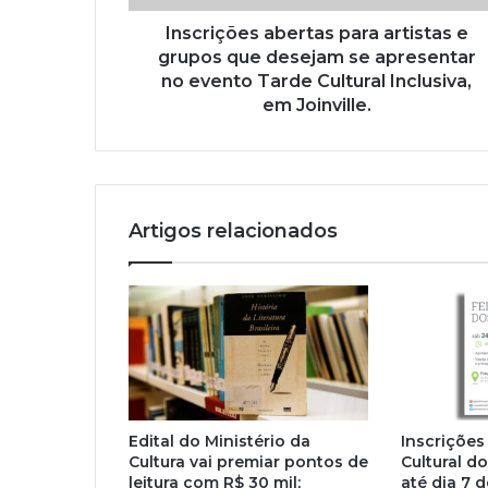
o
Inscrições abertas para artistas e
d
grupos que desejam se apresentar
e
no evento Tarde Cultural Inclusiva,
e
em Joinville.
m
a
i
l
Artigos relacionados
Edital do Ministério da
Inscrições 
Cultura vai premiar pontos de
Cultural d
leitura com R$ 30 mil;
até dia 7 