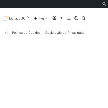
℃
36
Entrar
Artigo
Barra
Switch
Procurar
Seguir
Manaus
Política de Cookies
Declaração de Privacidade
aleatório
Lateral
skin
por