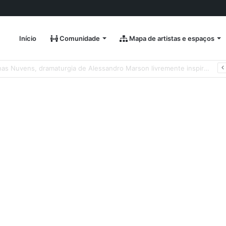
Início
Comunidade
Mapa de artistas e espaços
Natura Musical apresenta “Quando Sai” – novo single antecipa estreia do primeiro álbum solo de Elisa Maia