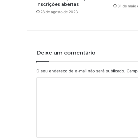
inscrições abertas
31 de maio
28 de agosto de 2023
Deixe um comentário
O seu endereço de e-mail não será publicado.
Campo
C
o
m
e
n
t
á