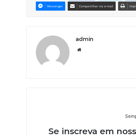
Messenger
Compartilhar via e-mail
Impr
admin
We
bsi
te
Semp
Se inscreva em noss