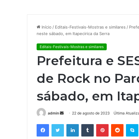
Início
/
Editais-Festivais-Mostras e similares
/
Prefe
neste sábado, em Itapecirica da Serra
Editais-Festivais-Mostras e similares
Prefeitura e SES
de Rock no Par
sábado, em Itap
admin
M
22 de agosto de 2023
Última Atuali
a
Facebook
Twitter
Linkedin
Tumblr
Pinterest
Reddit
S
n
d