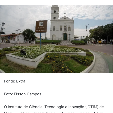
-
m
a
i
l
Fonte: Extra
Foto: Elsson Campos
O Instituto de Ciência, Tecnologia e Inovação (ICTIM) de