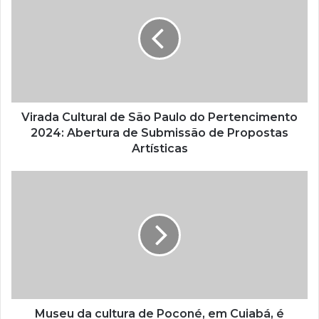
u
e
n
d
e
r
e
ç
Virada Cultural de São Paulo do Pertencimento
o
2024: Abertura de Submissão de Propostas
d
Artísticas
e
e
m
a
i
l
Museu da cultura de Poconé, em Cuiabá, é