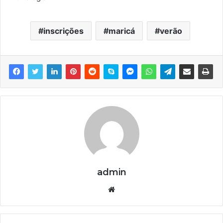
inscrições
maricá
verão
admin
We
bsi
te