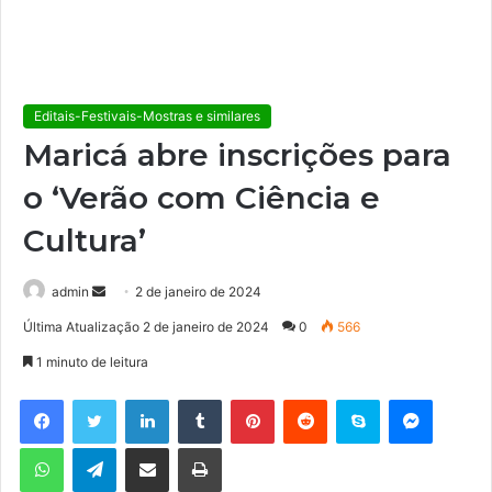
Editais-Festivais-Mostras e similares
Maricá abre inscrições para
o ‘Verão com Ciência e
Cultura’
admin
M
2 de janeiro de 2024
a
Última Atualização 2 de janeiro de 2024
0
566
n
1 minuto de leitura
d
e
Facebook
Twitter
Linkedin
Tumblr
Pinterest
Reddit
Skype
Messenger
u
WhatsApp
Telegram
Compartilhar via e-mail
Imprimir
m
e