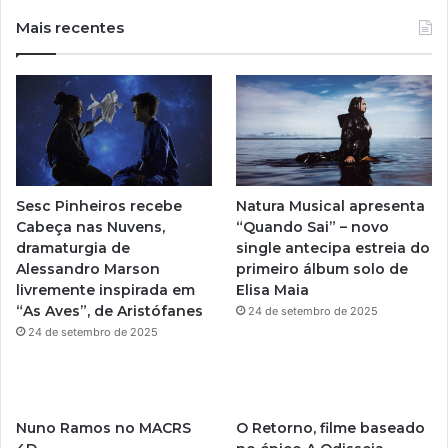
u
s
Mais recentes
T
t
u
a
b
g
e
r
Sesc Pinheiros recebe
Natura Musical apresenta
a
Cabeça nas Nuvens,
“Quando Sai” – novo
dramaturgia de
single antecipa estreia do
m
Alessandro Marson
primeiro álbum solo de
livremente inspirada em
Elisa Maia
“As Aves”, de Aristófanes
24 de setembro de 2025
24 de setembro de 2025
Nuno Ramos no MACRS
O Retorno, filme baseado