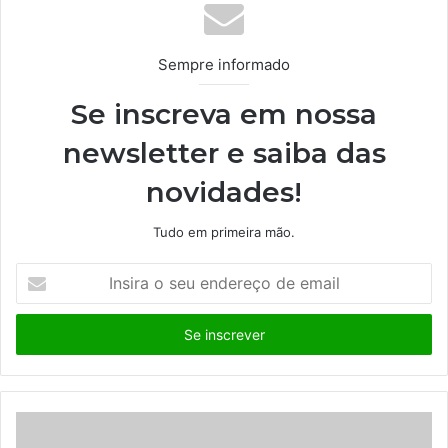
Sempre informado
Se inscreva em nossa
newsletter e saiba das
novidades!
Tudo em primeira mão.
I
n
s
i
r
a
o
s
e