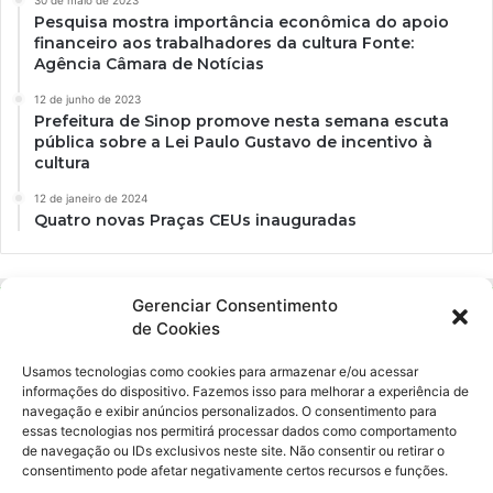
Pesquisa mostra importância econômica do apoio
financeiro aos trabalhadores da cultura Fonte:
Agência Câmara de Notícias
12 de junho de 2023
Prefeitura de Sinop promove nesta semana escuta
pública sobre a Lei Paulo Gustavo de incentivo à
cultura
12 de janeiro de 2024
Quatro novas Praças CEUs inauguradas
Gerenciar Consentimento
de Cookies
Usamos tecnologias como cookies para armazenar e/ou acessar
informações do dispositivo. Fazemos isso para melhorar a experiência de
navegação e exibir anúncios personalizados. O consentimento para
essas tecnologias nos permitirá processar dados como comportamento
Ockara é uma plataforma multicultural e criativa. Nossa proposta é
de navegação ou IDs exclusivos neste site. Não consentir ou retirar o
oferecer o máximo de ferramentas para realizadores e
consentimento pode afetar negativamente certos recursos e funções.
gerenciadores de espaços criativos e culturais.