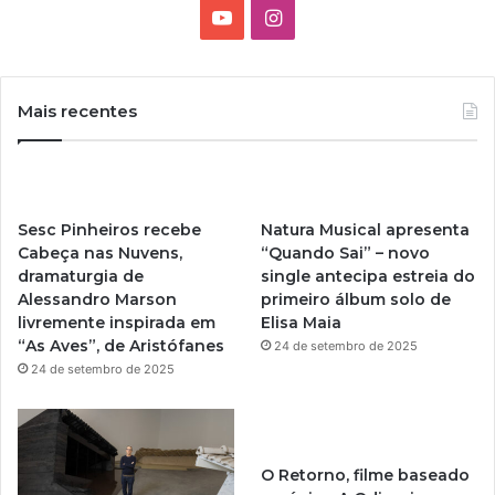
Y
I
o
n
u
s
Mais recentes
T
t
u
a
Sesc Pinheiros recebe
Natura Musical apresenta
b
g
Cabeça nas Nuvens,
“Quando Sai” – novo
dramaturgia de
single antecipa estreia do
e
r
Alessandro Marson
primeiro álbum solo de
livremente inspirada em
Elisa Maia
a
“As Aves”, de Aristófanes
24 de setembro de 2025
m
24 de setembro de 2025
O Retorno, filme baseado