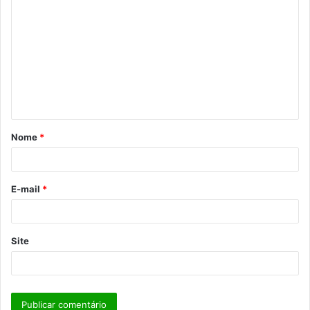
o
m
e
n
t
á
Nome
*
r
i
o
E-mail
*
*
Site