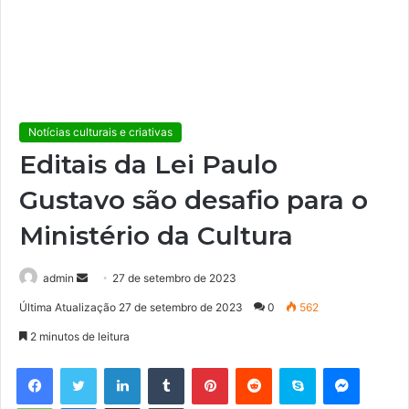
Notícias culturais e criativas
Editais da Lei Paulo
Gustavo são desafio para o
Ministério da Cultura
admin
M
27 de setembro de 2023
a
Última Atualização 27 de setembro de 2023
0
562
n
2 minutos de leitura
d
e
Facebook
Twitter
Linkedin
Tumblr
Pinterest
Reddit
Skype
Messenger
u
WhatsApp
Telegram
Compartilhar via e-mail
Imprimir