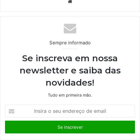
We
bsi
te
Sempre informado
Se inscreva em nossa
newsletter e saiba das
novidades!
Tudo em primeira mão.
I
n
s
i
r