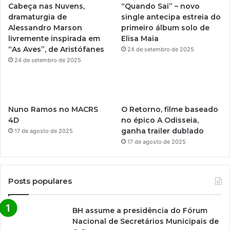
Cabeça nas Nuvens,
“Quando Sai” – novo
dramaturgia de
single antecipa estreia do
e
r
Alessandro Marson
primeiro álbum solo de
livremente inspirada em
Elisa Maia
a
“As Aves”, de Aristófanes
24 de setembro de 2025
m
24 de setembro de 2025
Nuno Ramos no MACRS
O Retorno, filme baseado
4D
no épico A Odisseia,
ganha trailer dublado
17 de agosto de 2025
17 de agosto de 2025
Posts populares
BH assume a presidência do Fórum
Nacional de Secretários Municipais de