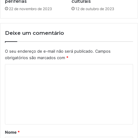
periferias
culturais
22 de novembro de 2023
12 de outubro de 2023
Deixe um comentário
O seu endereço de e-mail não será publicado.
Campos
obrigatórios são marcados com
*
C
o
m
e
n
t
á
Nome
*
r