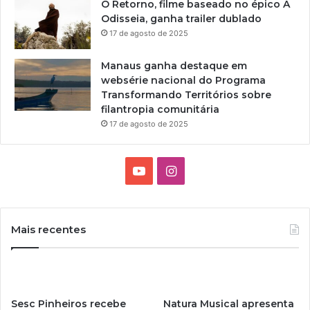
O Retorno, filme baseado no épico A
Odisseia, ganha trailer dublado
17 de agosto de 2025
Manaus ganha destaque em
websérie nacional do Programa
Transformando Territórios sobre
filantropia comunitária
17 de agosto de 2025
Y
I
o
n
u
s
Mais recentes
T
t
u
a
Sesc Pinheiros recebe
Natura Musical apresenta
b
g