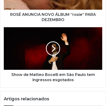
r
e
ç
ROSÉ ANUNCIA NOVO ÁLBUM “rosie” PARA
o
DEZEMBRO
d
e
e
m
a
i
l
Show de Matteo Bocelli em São Paulo tem
ingressos esgotados
Artigos relacionados