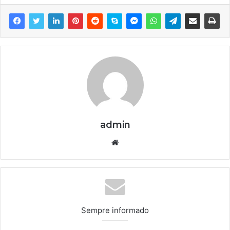
admin
We
bsi
te
Sempre informado