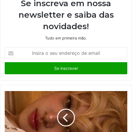
Se inscreva em nossa
newsletter e saiba das
novidades!
Tudo em primeira mão.
I
n
s
i
r
a
o
s
e
u
e
n
d
e