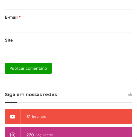
i
o
E-mail
*
*
Site
Siga em nossas redes
31
Inscritos
270
Seguidores