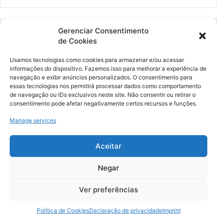
Gerenciar Consentimento
de Cookies
Usamos tecnologias como cookies para armazenar e/ou acessar
informações do dispositivo. Fazemos isso para melhorar a experiência de
navegação e exibir anúncios personalizados. O consentimento para
essas tecnologias nos permitirá processar dados como comportamento
Ockara é uma plataforma multicultural e criativa. Nossa proposta é
de navegação ou IDs exclusivos neste site. Não consentir ou retirar o
oferecer o máximo de ferramentas para realizadores e
consentimento pode afetar negativamente certos recursos e funções.
gerenciadores de espaços criativos e culturais.
Manage services
YouTube
Instagram
Aceitar
Negar
© Merak Produções Criativas. CNPJ: 39.155.931/0001-02.
Inscrição Municipal: 47927301. Todos os direitos Reservados.
Ver preferências
Política de Cookies
Declaração de privacidade
Imprint