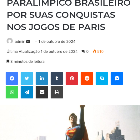
PARALÍMPICO BRASILEIRO
POR SUAS CONQUISTAS
NOS JOGOS DE PARIS
admin
M
1 de outubro de 2024
a
Última Atualização 1 de outubro de 2024
0
510
n
3 minutos de leitura
d
e
Facebook
Twitter
Linkedin
Tumblr
Pinterest
Reddit
Skype
Messenger
u
WhatsApp
Telegram
Compartilhar via e-mail
Imprimir
m
e
-
m
a
i
l