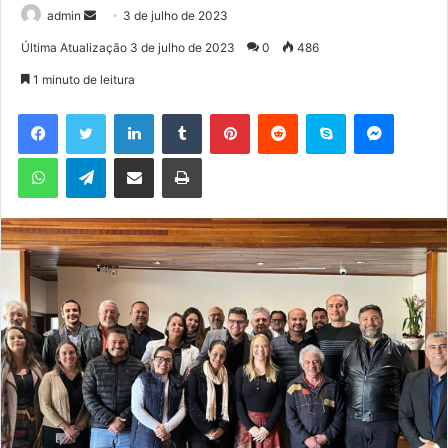
admin
M
3 de julho de 2023
a
Última Atualização 3 de julho de 2023
0
486
n
1 minuto de leitura
d
e
Facebook
Twitter
Linkedin
Tumblr
Pinterest
Reddit
Skype
Messenger
u
WhatsApp
Telegram
Compartilhar via e-mail
Imprimir
m
e
-
m
a
i
l