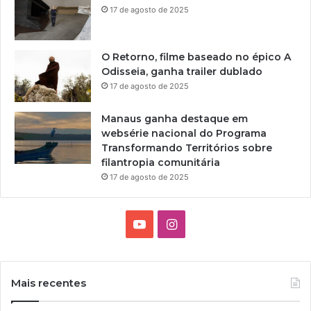
17 de agosto de 2025
O Retorno, filme baseado no épico A
Odisseia, ganha trailer dublado
17 de agosto de 2025
Manaus ganha destaque em
websérie nacional do Programa
Transformando Territórios sobre
filantropia comunitária
17 de agosto de 2025
Y
I
o
n
u
s
Mais recentes
T
t