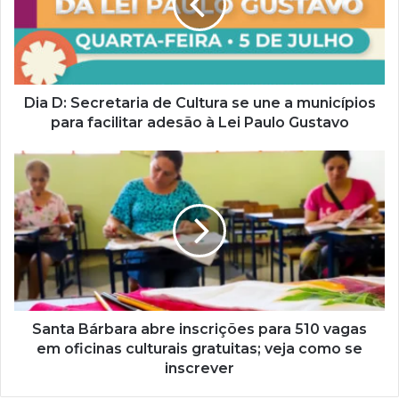
n
d
e
r
e
ç
Dia D: Secretaria de Cultura se une a municípios
o
para facilitar adesão à Lei Paulo Gustavo
d
e
e
m
a
i
l
Santa Bárbara abre inscrições para 510 vagas
em oficinas culturais gratuitas; veja como se
inscrever