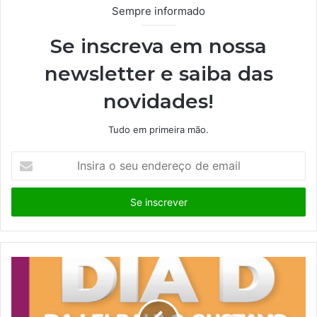
Sempre informado
Se inscreva em nossa
newsletter e saiba das
novidades!
Tudo em primeira mão.
I
n
s
i
r
a
o
s
e
u
e