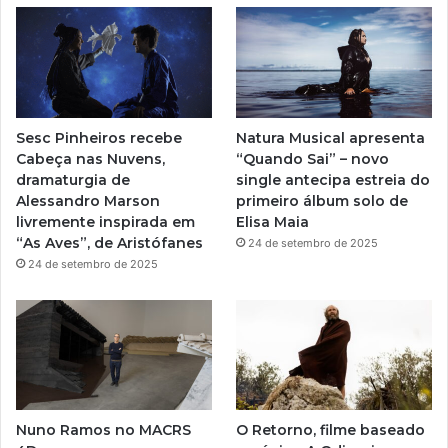
u
a
b
g
e
r
Sesc Pinheiros recebe
Natura Musical apresenta
a
Cabeça nas Nuvens,
“Quando Sai” – novo
dramaturgia de
single antecipa estreia do
m
Alessandro Marson
primeiro álbum solo de
livremente inspirada em
Elisa Maia
“As Aves”, de Aristófanes
24 de setembro de 2025
24 de setembro de 2025
Nuno Ramos no MACRS
O Retorno, filme baseado