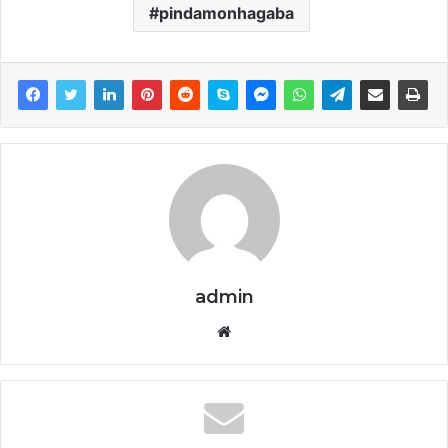
pindamonhagaba
admin
We
bsi
te