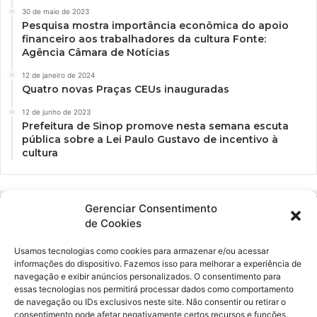
30 de maio de 2023
Pesquisa mostra importância econômica do apoio
financeiro aos trabalhadores da cultura Fonte:
Agência Câmara de Notícias
12 de janeiro de 2024
Quatro novas Praças CEUs inauguradas
12 de junho de 2023
Prefeitura de Sinop promove nesta semana escuta
pública sobre a Lei Paulo Gustavo de incentivo à
cultura
Gerenciar Consentimento
de Cookies
Usamos tecnologias como cookies para armazenar e/ou acessar
informações do dispositivo. Fazemos isso para melhorar a experiência de
navegação e exibir anúncios personalizados. O consentimento para
essas tecnologias nos permitirá processar dados como comportamento
Ockara é uma plataforma multicultural e criativa. Nossa proposta é
de navegação ou IDs exclusivos neste site. Não consentir ou retirar o
oferecer o máximo de ferramentas para realizadores e
consentimento pode afetar negativamente certos recursos e funções.