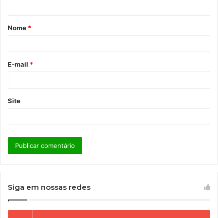
t
á
Nome
*
r
i
o
E-mail
*
*
Site
Siga em nossas redes