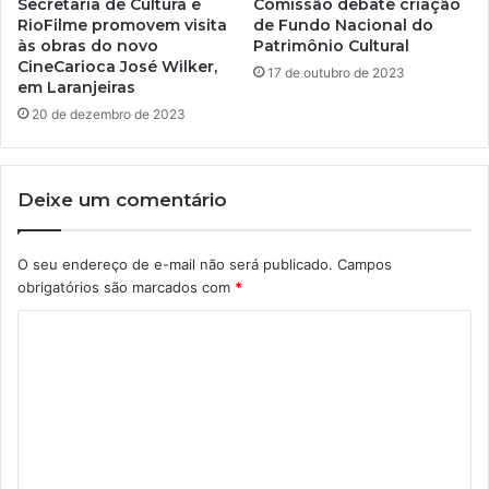
Secretaria de Cultura e
Comissão debate criação
RioFilme promovem visita
de Fundo Nacional do
às obras do novo
Patrimônio Cultural
CineCarioca José Wilker,
17 de outubro de 2023
em Laranjeiras
20 de dezembro de 2023
Deixe um comentário
O seu endereço de e-mail não será publicado.
Campos
obrigatórios são marcados com
*
C
o
m
e
n