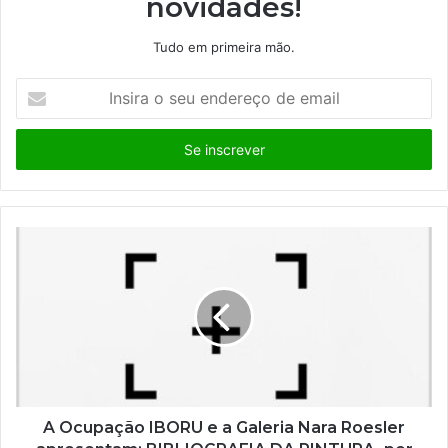
novidades!
Tudo em primeira mão.
I
n
s
i
r
a
o
s
e
u
e
n
d
e
r
e
ç
A Ocupação IBORU e a Galeria Nara Roesler
o