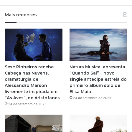
o
n
u
s
Mais recentes
T
t
u
a
b
g
e
r
Sesc Pinheiros recebe
Natura Musical apresenta
a
Cabeça nas Nuvens,
“Quando Sai” – novo
dramaturgia de
single antecipa estreia do
m
Alessandro Marson
primeiro álbum solo de
livremente inspirada em
Elisa Maia
“As Aves”, de Aristófanes
24 de setembro de 2025
24 de setembro de 2025