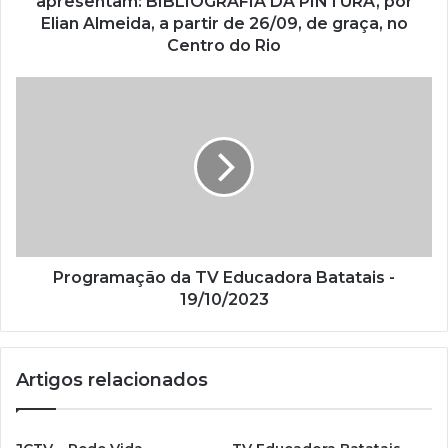
apresentam: BIBLIOGRAFIA DA PINTURA, por
d
Elian Almeida, a partir de 26/09, de graça, no
e
Centro do Rio
e
m
a
i
l
Programação da TV Educadora Batatais -
19/10/2023
Artigos relacionados