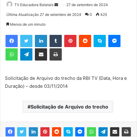
TV Educadora Batatais
M
27 de setembro de 2024
a
Última Atualização 27 de setembro de 2024
0
425
n
Menos de um minuto
d
e
Facebook
Twitter
Linkedin
Tumblr
Pinterest
Reddit
Skype
Messenger
u
WhatsApp
Telegram
Compartilhar via e-mail
Imprimir
m
e
-
m
Solicitação de Arquivo do trecho da RBI TV (Data, Hora e
a
Duração) – desde 03/11/2014
i
l
Solicitação de Arquivo do trecho