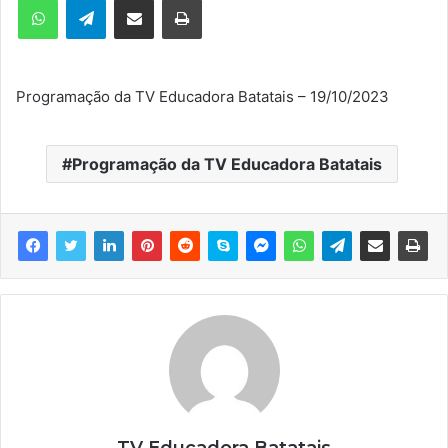
m
e
-
m
Programação da TV Educadora Batatais – 19/10/2023
a
i
l
Programação da TV Educadora Batatais