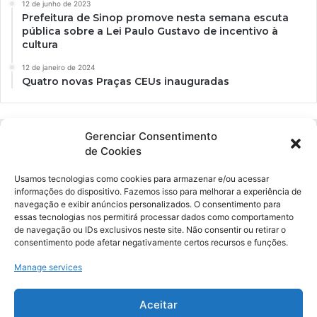
12 de junho de 2023
Prefeitura de Sinop promove nesta semana escuta
pública sobre a Lei Paulo Gustavo de incentivo à
cultura
12 de janeiro de 2024
Quatro novas Praças CEUs inauguradas
Gerenciar Consentimento
de Cookies
Usamos tecnologias como cookies para armazenar e/ou acessar
informações do dispositivo. Fazemos isso para melhorar a experiência de
navegação e exibir anúncios personalizados. O consentimento para
essas tecnologias nos permitirá processar dados como comportamento
Ockara é uma plataforma multicultural e criativa. Nossa proposta é
de navegação ou IDs exclusivos neste site. Não consentir ou retirar o
oferecer o máximo de ferramentas para realizadores e
consentimento pode afetar negativamente certos recursos e funções.
gerenciadores de espaços criativos e culturais.
Manage services
YouTube
Instagram
Aceitar