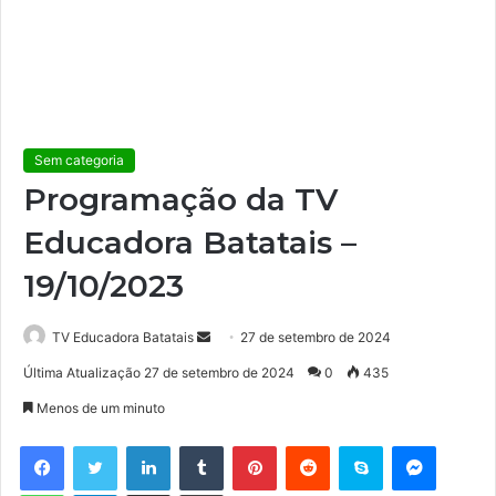
Sem categoria
Programação da TV
Educadora Batatais –
19/10/2023
TV Educadora Batatais
M
27 de setembro de 2024
a
Última Atualização 27 de setembro de 2024
0
435
n
Menos de um minuto
d
e
Facebook
Twitter
Linkedin
Tumblr
Pinterest
Reddit
Skype
Messenger
u
WhatsApp
Telegram
Compartilhar via e-mail
Imprimir