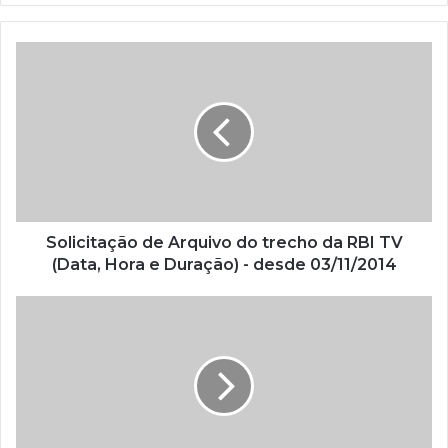
a
o
s
e
u
e
n
d
e
r
e
ç
Solicitação de Arquivo do trecho da RBI TV
o
(Data, Hora e Duração) - desde 03/11/2014
d
e
e
m
a
i
l