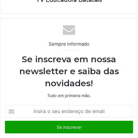
TV Educadora Batatais
Sempre informado
Se inscreva em nossa
newsletter e saiba das
novidades!
Tudo em primeira mão.
I
n
s
i
r