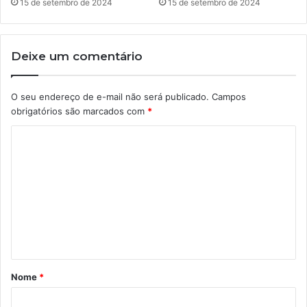
15 de setembro de 2024
15 de setembro de 2024
Deixe um comentário
O seu endereço de e-mail não será publicado.
Campos
obrigatórios são marcados com
*
C
o
m
e
n
t
á
Nome
*
r
i