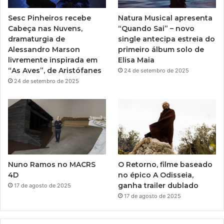
e
r
Sesc Pinheiros recebe
Natura Musical apresenta
a
Cabeça nas Nuvens,
“Quando Sai” – novo
dramaturgia de
single antecipa estreia do
m
Alessandro Marson
primeiro álbum solo de
livremente inspirada em
Elisa Maia
“As Aves”, de Aristófanes
24 de setembro de 2025
24 de setembro de 2025
Nuno Ramos no MACRS
O Retorno, filme baseado
4D
no épico A Odisseia,
ganha trailer dublado
17 de agosto de 2025
17 de agosto de 2025