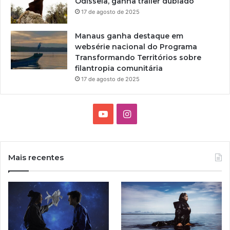
Odisseia, ganha trailer dublado
17 de agosto de 2025
Manaus ganha destaque em
websérie nacional do Programa
Transformando Territórios sobre
filantropia comunitária
17 de agosto de 2025
Y
I
o
n
u
s
Mais recentes
T
t
u
a
b
g