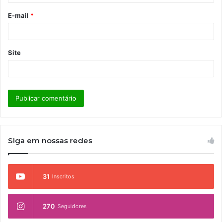
o
E-mail
*
*
Site
Siga em nossas redes
31
Inscritos
270
Seguidores