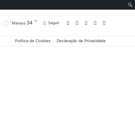
℃
34
Entrar
Artigo
Barra
Switch
Procurar
Seguir
Manaus
Política de Cookies
Declaração de Privacidade
aleatório
Lateral
skin
por