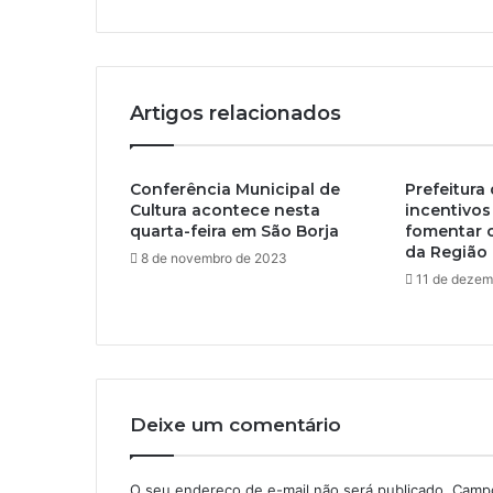
m
a
i
l
Artigos relacionados
Conferência Municipal de
Prefeitura 
Cultura acontece nesta
incentivos 
quarta-feira em São Borja
fomentar c
da Região 
8 de novembro de 2023
11 de dezem
Deixe um comentário
O seu endereço de e-mail não será publicado.
Campo