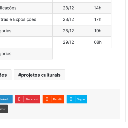
licações
28/12
14h
tras e Exposições
28/12
17h
gorias
28/12
19h
29/12
08h
gorias
ões
projetos culturais
Linkedin
Pinterest
Reddit
Skype
imir