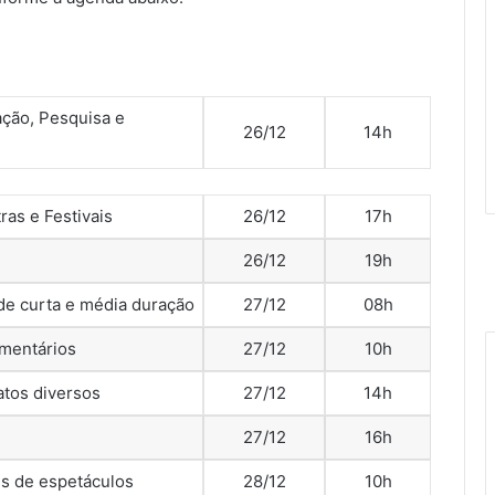
ação, Pesquisa e
26/12
14h
ras e Festivais
26/12
17h
26/12
19h
de curta e média duração
27/12
08h
mentários
27/12
10h
atos diversos
27/12
14h
27/12
16h
es de espetáculos
28/12
10h