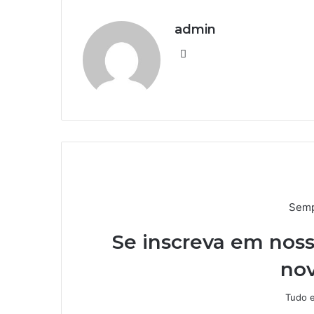
admin
We
bsi
te
Semp
Se inscreva em noss
nov
Tudo e