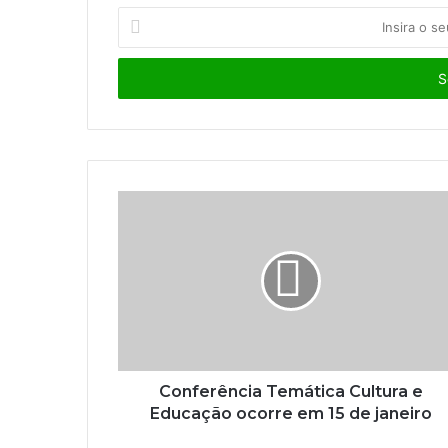
I
n
s
i
r
a
o
s
e
u
e
n
d
e
r
e
ç
o
Conferência Temática Cultura e
d
Educação ocorre em 15 de janeiro
e
e