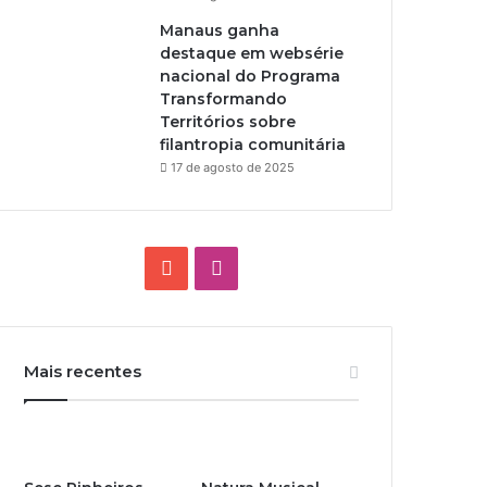
Manaus ganha
destaque em websérie
nacional do Programa
Transformando
Territórios sobre
filantropia comunitária
17 de agosto de 2025
Y
I
o
n
u
s
Mais recentes
T
t
u
a
b
g