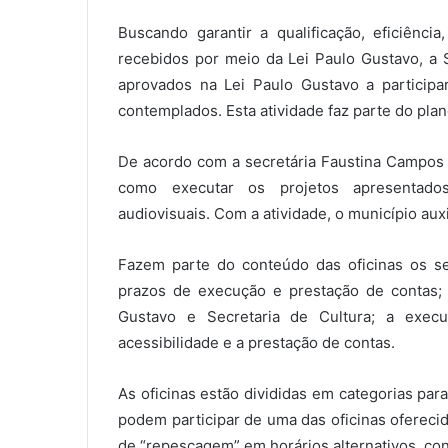
e
-
Buscando garantir a qualificação, eficiênci
m
recebidos por meio da Lei Paulo Gustavo, a 
a
aprovados na Lei Paulo Gustavo a participa
i
contemplados. Esta atividade faz parte do pla
l
De acordo com a secretária Faustina Campos
como executar os projetos apresentados
audiovisuais. Com a atividade, o município auxi
Fazem parte do conteúdo das oficinas os seg
prazos de execução e prestação de contas; 
Gustavo e Secretaria de Cultura; a execu
acessibilidade e a prestação de contas.
As oficinas estão divididas em categorias par
podem participar de uma das oficinas ofereci
de “repescagem” em horários alternativos, co