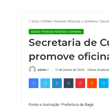
Início
/
Editais-Festivais-Mostras e similares
/
Secre
Editais-Festivais-Mostras e similares
Secretaria de C
promove oficin
admin
M
11 de janeiro de 2024
Última Atualiza
a
Facebook
Twitter
Linkedin
Tumblr
Pinterest
Reddit
S
n
d
e
u
Fonte e ilustração: Prefeitura de Bagé
m