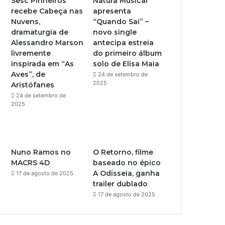
Sesc Pinheiros
Natura Musical
recebe Cabeça nas
apresenta
e
r
Nuvens,
“Quando Sai” –
dramaturgia de
novo single
a
Alessandro Marson
antecipa estreia
livremente
do primeiro álbum
m
inspirada em “As
solo de Elisa Maia
Aves”, de
24 de setembro de
2025
Aristófanes
24 de setembro de
2025
Nuno Ramos no
O Retorno, filme
MACRS 4D
baseado no épico
A Odisseia, ganha
17 de agosto de 2025
trailer dublado
17 de agosto de 2025