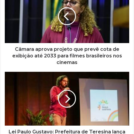
u
e
n
d
e
r
e
ç
Câmara aprova projeto que prevê cota de
o
exibição até 2033 para filmes brasileiros nos
d
cinemas
e
e
m
a
i
l
Lei Paulo Gustavo: Prefeitura de Teresina lança