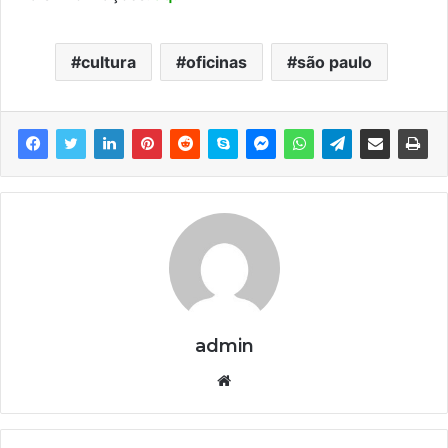
cultura
oficinas
são paulo
admin
We
bsi
te