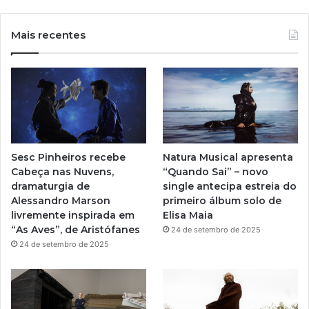
o
n
u
s
Mais recentes
T
t
u
a
b
g
e
r
Sesc Pinheiros recebe
Natura Musical apresenta
a
Cabeça nas Nuvens,
“Quando Sai” – novo
dramaturgia de
single antecipa estreia do
m
Alessandro Marson
primeiro álbum solo de
livremente inspirada em
Elisa Maia
“As Aves”, de Aristófanes
24 de setembro de 2025
24 de setembro de 2025