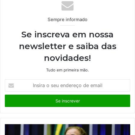
Sempre informado
Se inscreva em nossa
newsletter e saiba das
novidades!
Tudo em primeira mão.
I
n
s
i
r
a
o
s
e