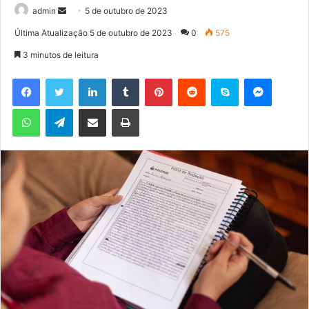
admin
M
5 de outubro de 2023
a
Última Atualização 5 de outubro de 2023
0
575
n
3 minutos de leitura
d
e
Facebook
Twitter
Linkedin
Tumblr
Pinterest
Reddit
Skype
Messenger
u
WhatsApp
Telegram
Compartilhar via e-mail
Imprimir
m
e
-
m
a
i
l