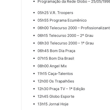
Programação da Rede Globo – 25/05/199
e
-
05h25 V.R. Troopers
m
a
05h55 Programa Ecumênico
i
06h00 Telecurso 2000 – Profissionalizan
l
06h15 Telecurso 2000 – 2º Grau
06h30 Telecurso 2000 – 1º Grau
06h45 Bom Dia Praça
07h15 Bom Dia Brasil
08h00 Angel Mix
11h15 Caça-Talentos
12h00 Os Trapalhões
12h30 Praça TV – 1ª Edição
12h45 Globo Esporte
13h15 Jornal Hoje