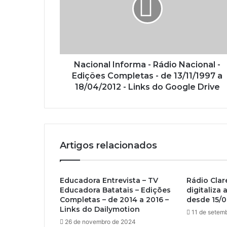
d
e
r
e
ç
o
Nacional Informa - Rádio Nacional -
d
Edições Completas - de 13/11/1997 a
e
18/04/2012 - Links do Google Drive
e
m
a
i
l
Artigos relacionados
Educadora Entrevista – TV
Rádio Clar
Educadora Batatais – Edições
digitaliza 
Completas – de 2014 a 2016 –
desde 15/
Links do Dailymotion
11 de setem
26 de novembro de 2024