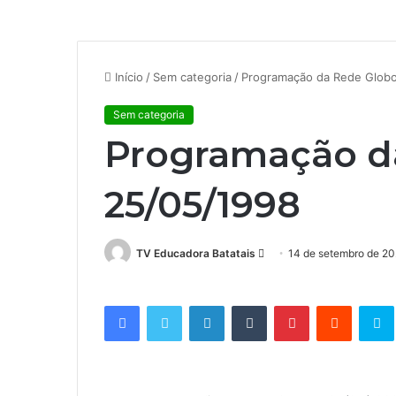
Início
/
Sem categoria
/
Programação da Rede Globo
Sem categoria
Programação d
25/05/1998
TV Educadora Batatais
M
14 de setembro de 2
a
n
Facebook
Twitter
Linkedin
Tumblr
Pinterest
Reddit
S
d
e
u
m