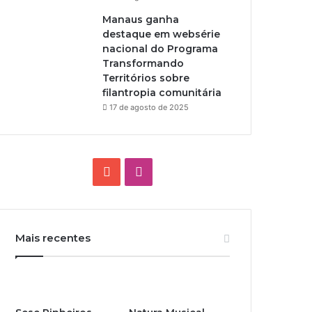
Manaus ganha
destaque em websérie
nacional do Programa
Transformando
Territórios sobre
filantropia comunitária
17 de agosto de 2025
Y
I
o
n
u
s
Mais recentes
T
t
u
a
b
g