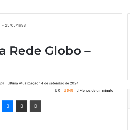
 – 25/05/1998
a Rede Globo –
024
Última Atualização 14 de setembro de 2024
0
649
Menos de um minuto
kype
Messenger
Compartilhar via e-mail
Imprimir