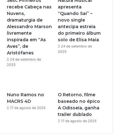
Sesc Pinheiros
Natura Musical
recebe Cabeça nas
apresenta
e
r
Nuvens,
“Quando Sai” –
dramaturgia de
novo single
a
Alessandro Marson
antecipa estreia
livremente
do primeiro álbum
m
inspirada em “As
solo de Elisa Maia
Aves”, de
24 de setembro de
2025
Aristófanes
24 de setembro de
2025
Nuno Ramos no
O Retorno, filme
MACRS 4D
baseado no épico
A Odisseia, ganha
17 de agosto de 2025
trailer dublado
17 de agosto de 2025