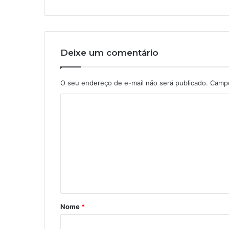
Deixe um comentário
O seu endereço de e-mail não será publicado.
Campo
C
o
m
e
n
t
á
Nome
*
r
i