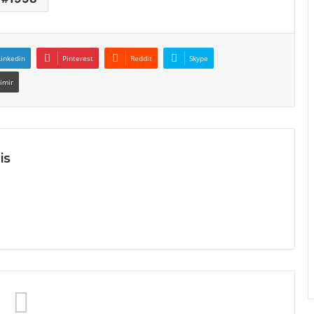
Linkedin
Pinterest
Reddit
Skype
imir
is