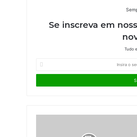
Semp
Se inscreva em noss
nov
Tudo e
I
n
s
i
r
a
o
s
e
u
e
n