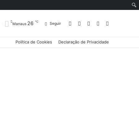
℃
26
Entrar
Artigo
Barra
Switch
Procurar
Seguir
Manaus
Política de Cookies
Declaração de Privacidade
aleatório
Lateral
skin
por