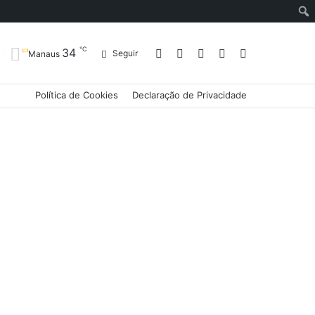
℃
34
Entrar
Artigo
Barra
Switch
Procurar
Seguir
Manaus
Política de Cookies
Declaração de Privacidade
aleatório
Lateral
skin
por