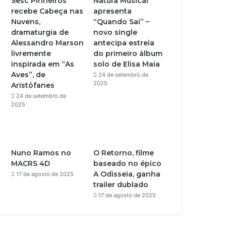
Sesc Pinheiros
Natura Musical
recebe Cabeça nas
apresenta
e
r
Nuvens,
“Quando Sai” –
dramaturgia de
novo single
a
Alessandro Marson
antecipa estreia
livremente
do primeiro álbum
m
inspirada em “As
solo de Elisa Maia
Aves”, de
24 de setembro de
2025
Aristófanes
24 de setembro de
2025
Nuno Ramos no
O Retorno, filme
MACRS 4D
baseado no épico
A Odisseia, ganha
17 de agosto de 2025
trailer dublado
17 de agosto de 2025