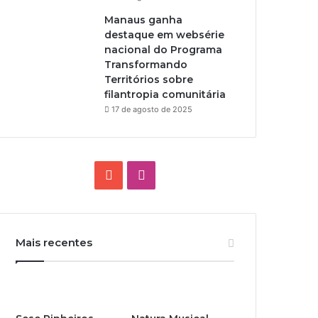
Manaus ganha
destaque em websérie
nacional do Programa
Transformando
Territórios sobre
filantropia comunitária
17 de agosto de 2025
Y
I
o
n
u
s
Mais recentes
T
t
u
a
b
g