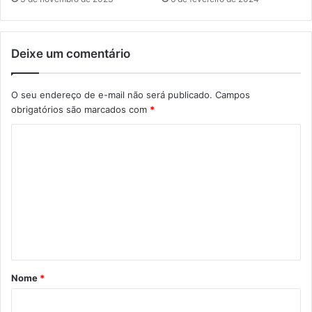
Deixe um comentário
O seu endereço de e-mail não será publicado.
Campos
obrigatórios são marcados com
*
C
o
m
e
n
t
á
Nome
*
r
i