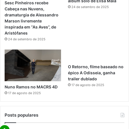
álbum solo de Elisa Maia
Sesc Pinheiros recebe
24 de setembro de 2025
a
Cabeça nas Nuvens,
dramaturgia de Alessandro
m
Marson livremente
inspirada em “As Aves”, de
Aristófanes
24 de setembro de 2025
O Retorno, filme baseado no
épico A Odisseia, ganha
trailer dublado
17 de agosto de 2025
Nuno Ramos no MACRS 4D
17 de agosto de 2025
Posts populares