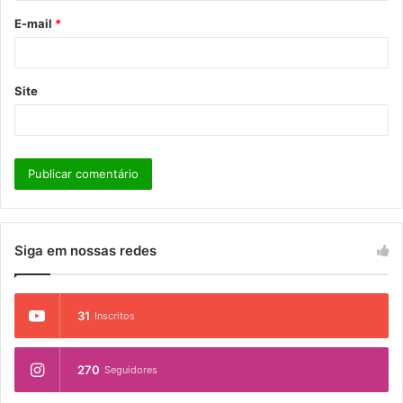
o
E-mail
*
*
Site
Siga em nossas redes
31
Inscritos
270
Seguidores