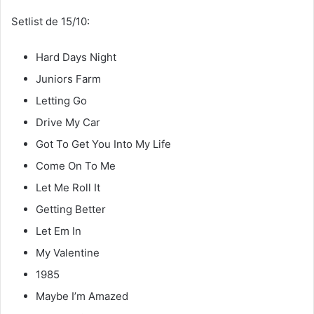
Setlist de 15/10:
Hard Days Night
Juniors Farm
Letting Go
Drive My Car
Got To Get You Into My Life
Come On To Me
Let Me Roll It
Getting Better
Let Em In
My Valentine
1985
Maybe I’m Amazed