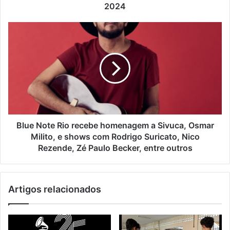
d
2024
e
e
m
a
i
l
Blue Note Rio recebe homenagem a Sivuca, Osmar
Milito, e shows com Rodrigo Suricato, Nico
Rezende, Zé Paulo Becker, entre outros
Artigos relacionados