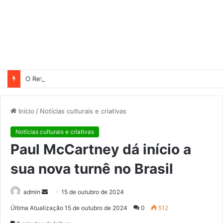
O Retorno, filme baseado no épico A Odisseia, ganha trailer dublado
Início
/
Notícias culturais e criativas
Notícias culturais e criativas
Paul McCartney dá início a
sua nova turnê no Brasil
admin
M
15 de outubro de 2024
a
Última Atualização 15 de outubro de 2024
0
512
n