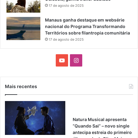
17 de agosto de 2025
Manaus ganha destaque em websérie
nacional do Programa Transformando
Territórios sobre filantropia comunitária
17 de agosto de 2025
Y
I
o
n
u
s
Mais recentes
T
t
u
a
Natura Musical apresenta
b
g
“Quando Sai” – novo single
antecipa estreia do primeiro
e
r