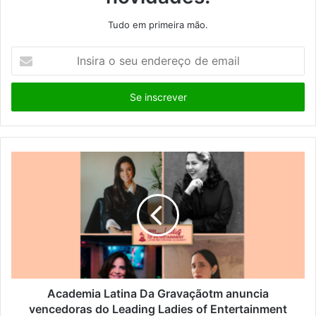
Tudo em primeira mão.
I
n
s
i
r
a
o
s
e
u
e
n
d
e
r
e
ç
Academia Latina Da Gravaçãotm anuncia
o
vencedoras do Leading Ladies of Entertainment