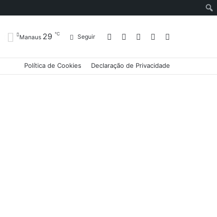
℃
29
Entrar
Artigo
Barra
Switch
Procurar
Seguir
Manaus
Política de Cookies
Declaração de Privacidade
aleatório
Lateral
skin
por