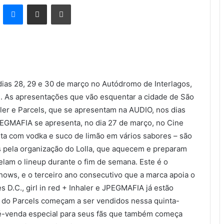
kype
Messenger
Compartilhar via e-mail
Imprimir
dias 28, 29 e 30 de março no Autódromo de Interlagos,
l. As apresentações que vão esquentar a cidade de São
haler e Parcels, que se apresentam na AUDIO, nos dias
PEGMAFIA se apresenta, no dia 27 de março, no Cine
nta com vodka e suco de limão em vários sabores – são
as pela organização do Lolla, que aquecem e preparam
elam o lineup durante o fim de semana. Este é o
shows, e o terceiro ano consecutivo que a marca apoia o
s D.C., girl in red + Inhaler e JPEGMAFIA já estão
w do Parcels começam a ser vendidos nessa quinta-
pré-venda especial para seus fãs que também começa