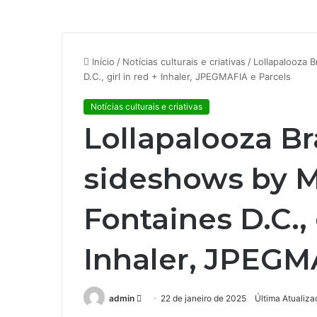
Início
/
Notícias culturais e criativas
/
Lollapalooza B
D.C., girl in red + Inhaler, JPEGMAFIA e Parcels
Notícias culturais e criativas
Lollapalooza Br
sideshows by M
Fontaines D.C., 
Inhaler, JPEGM
admin
M
22 de janeiro de 2025
Última Atualiza
a