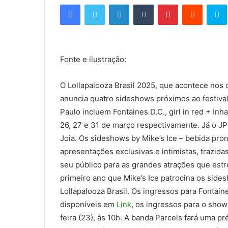
Facebook
Twitter
Linkedin
Tumblr
Pinterest
Reddit
S
n
d
e
u
Fonte e ilustração:
m
e
-
O Lollapalooza Brasil 2025, que acontece nos 
m
anuncia quatro sideshows próximos ao festiva
a
Paulo incluem Fontaines D.C., girl in red + In
i
26, 27 e 31 de março respectivamente. Já o J
l
Joia. Os sideshows by Mike’s Ice – bebida pro
apresentações exclusivas e intimistas, trazid
seu público para as grandes atrações que estr
primeiro ano que Mike’s Ice patrocina os side
Lollapalooza Brasil. Os ingressos para Fontaine
disponíveis em
Link
, os ingressos para o sho
feira (23), às 10h. A banda Parcels fará uma 