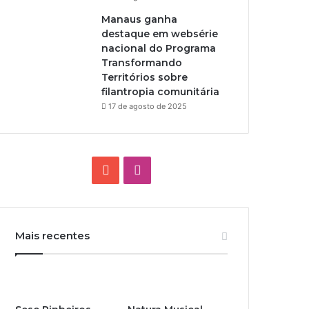
Manaus ganha
destaque em websérie
nacional do Programa
Transformando
Territórios sobre
filantropia comunitária
17 de agosto de 2025
Y
I
o
n
u
s
Mais recentes
T
t
u
a
b
g