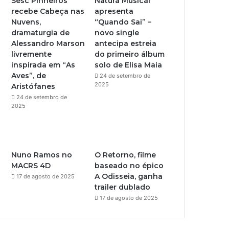
Sesc Pinheiros
Natura Musical
recebe Cabeça nas
apresenta
e
r
Nuvens,
“Quando Sai” –
dramaturgia de
novo single
a
Alessandro Marson
antecipa estreia
livremente
do primeiro álbum
m
inspirada em “As
solo de Elisa Maia
Aves”, de
24 de setembro de
2025
Aristófanes
24 de setembro de
2025
Nuno Ramos no
O Retorno, filme
MACRS 4D
baseado no épico
A Odisseia, ganha
17 de agosto de 2025
trailer dublado
17 de agosto de 2025