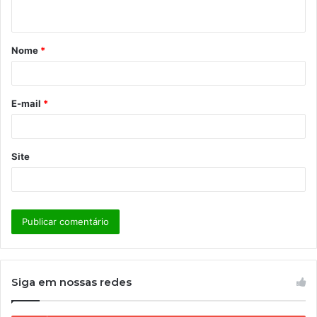
t
á
Nome
*
r
i
o
E-mail
*
*
Site
Siga em nossas redes