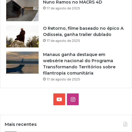
Nuno Ramos no MACRS 4D
17 de agosto de 2025
O Retorno, filme baseado no épico A
Odisseia, ganha trailer dublado
17 de agosto de 2025
Manaus ganha destaque em
websérie nacional do Programa
Transformando Territórios sobre
filantropia comunitária
17 de agosto de 2025
Y
I
o
n
u
s
Mais recentes