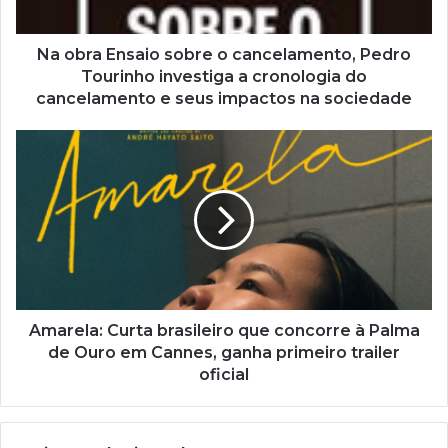
r
e
ç
Na obra Ensaio sobre o cancelamento, Pedro
o
Tourinho investiga a cronologia do
d
cancelamento e seus impactos na sociedade
e
e
m
a
i
l
Amarela: Curta brasileiro que concorre à Palma
de Ouro em Cannes, ganha primeiro trailer
oficial