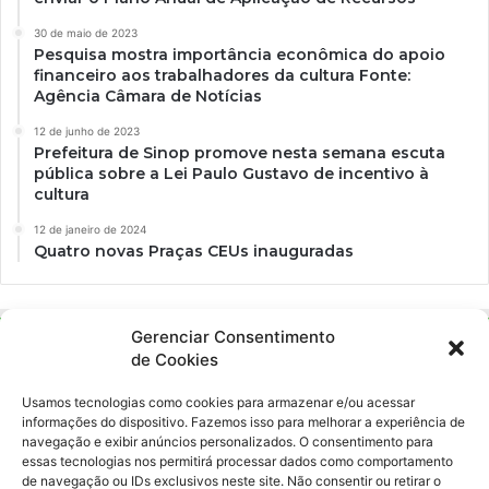
30 de maio de 2023
Pesquisa mostra importância econômica do apoio
financeiro aos trabalhadores da cultura Fonte:
Agência Câmara de Notícias
12 de junho de 2023
Prefeitura de Sinop promove nesta semana escuta
pública sobre a Lei Paulo Gustavo de incentivo à
cultura
12 de janeiro de 2024
Quatro novas Praças CEUs inauguradas
Gerenciar Consentimento
de Cookies
Usamos tecnologias como cookies para armazenar e/ou acessar
informações do dispositivo. Fazemos isso para melhorar a experiência de
navegação e exibir anúncios personalizados. O consentimento para
essas tecnologias nos permitirá processar dados como comportamento
Ockara é uma plataforma multicultural e criativa. Nossa proposta é
de navegação ou IDs exclusivos neste site. Não consentir ou retirar o
oferecer o máximo de ferramentas para realizadores e