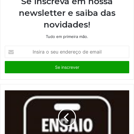
Se inscreva em nossa
newsletter e saiba das
novidades!
Tudo em primeira mão.
I
n
s
i
r
a
o
s
e
u
e
n
d
e