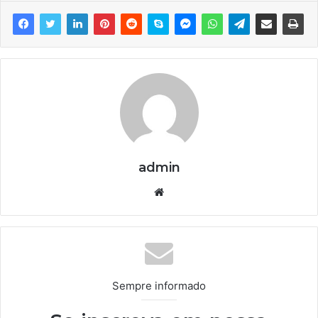
admin
We
bsi
te
Sempre informado