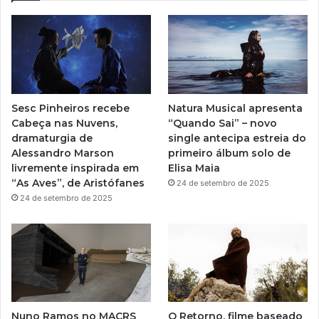
T
t
u
a
b
g
e
r
Sesc Pinheiros recebe
Natura Musical apresenta
a
Cabeça nas Nuvens,
“Quando Sai” – novo
dramaturgia de
single antecipa estreia do
m
Alessandro Marson
primeiro álbum solo de
livremente inspirada em
Elisa Maia
“As Aves”, de Aristófanes
24 de setembro de 2025
24 de setembro de 2025
Nuno Ramos no MACRS
O Retorno, filme baseado