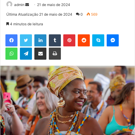
admin
M
21 de maio de 2024
a
Última Atualização 21 de maio de 2024
0
569
n
4 minutos de leitura
d
e
Facebook
Twitter
Linkedin
Tumblr
Pinterest
Reddit
Skype
Messenger
u
WhatsApp
Telegram
Compartilhar via e-mail
Imprimir
m
e
-
m
a
i
l