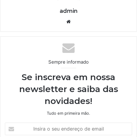
admin
We
bsi
te
Sempre informado
Se inscreva em nossa
newsletter e saiba das
novidades!
Tudo em primeira mão.
I
n