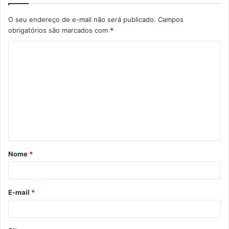
O seu endereço de e-mail não será publicado.
Campos
obrigatórios são marcados com
*
C
o
m
e
n
t
á
Nome
*
r
i
o
E-mail
*
*