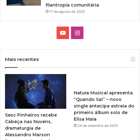
filantropia comunitária
17 de agosto de 2025
Y
I
o
n
u
s
Mais recentes
T
t
u
a
Natura Musical apresenta
b
g
“Quando Sai” – novo
single antecipa estreia do
e
r
primeiro álbum solo de
Sesc Pinheiros recebe
Elisa Maia
a
Cabeça nas Nuvens,
24 de setembro de 2025
dramaturgia de
m
Alessandro Marson