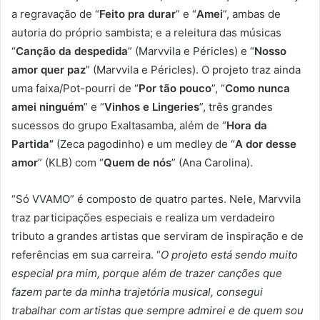
a regravação de “
Feito pra durar
” e “
Amei
”, ambas de
autoria do próprio sambista; e a releitura das músicas
“
Canção da despedida
” (Marvvila e Péricles) e “
Nosso
amor quer paz
” (Marvvila e Péricles). O projeto traz ainda
uma faixa/Pot-pourri de “
Por tão pouco
”, “
Como nunca
amei ninguém
” e “
Vinhos e Lingeries
”, três grandes
sucessos do grupo Exaltasamba, além de “
Hora da
Partida”
(Zeca pagodinho) e um medley de “
A dor desse
amor
” (KLB) com “
Quem de nós
” (Ana Carolina).
“Só VVAMO” é composto de quatro partes. Nele, Marvvila
traz participações especiais e realiza um verdadeiro
tributo a grandes artistas que serviram de inspiração e de
referências em sua carreira. “
O projeto está sendo muito
especial pra mim, porque além de trazer canções que
fazem parte da minha trajetória musical, consegui
trabalhar com artistas que sempre admirei e de quem sou