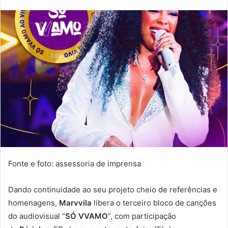
-
m
a
i
l
Fonte e foto: assessoria de imprensa
Dando continuidade ao seu projeto cheio de referências e
homenagens,
Marvvila
libera o terceiro bloco de canções
do audiovisual “
SÓ VVAMO
”, com participação