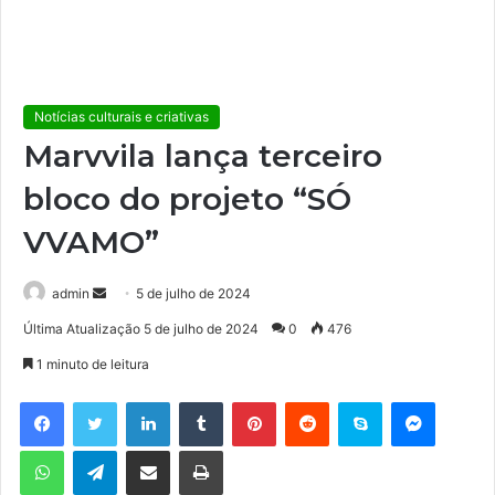
Notícias culturais e criativas
Marvvila lança terceiro
bloco do projeto “SÓ
VVAMO”
admin
M
5 de julho de 2024
a
Última Atualização 5 de julho de 2024
0
476
n
1 minuto de leitura
d
e
Facebook
Twitter
Linkedin
Tumblr
Pinterest
Reddit
Skype
Messenger
u
WhatsApp
Telegram
Compartilhar via e-mail
Imprimir
m
e