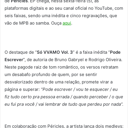
de
Péricles
. EP chega, nesta sexta-feira (5), às
plataformas digitais e ao seu canal oficial no YouTube, com
seis faixas, sendo uma inédita e cinco regravações, que
vão de MPB ao samba. Ouça
aqui
.
O destaque de “
Só VVAMO Vol. 3
” é a faixa inédita “
Pode
Escrever
”, de autoria de Bruno Gabryel e Rodrigo Oliveira.
Neste pagode raiz de tom romântico, os versos retratam
um desabafo profundo de quem, por se sentir
desvalorizado dentro de uma relação, promete virar a
página e superar:
“Pode escrever / vou te esquecer / eu
fiz tudo certo pra pessoa errada / quando perceber / o que
eu fui pra você / vai lembrar de tudo que perdeu por nada”.
Em colaboração com Péricles, a artista lança dois medleys: