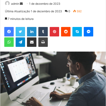
admin
M
1 de dezembro de 2023
a
Última Atualização 1 de dezembro de 2023
0
592
n
7 minutos de leitura
d
e
Facebook
Twitter
Linkedin
Tumblr
Pinterest
Reddit
Skype
Messenger
u
WhatsApp
Telegram
Compartilhar via e-mail
Imprimir
m
e
-
m
a
i
l