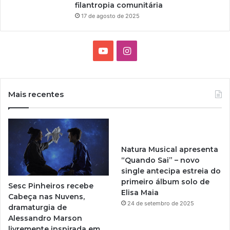
filantropia comunitária
17 de agosto de 2025
Y
I
o
n
u
s
Mais recentes
T
t
u
a
Natura Musical apresenta
b
g
“Quando Sai” – novo
single antecipa estreia do
e
r
primeiro álbum solo de
Sesc Pinheiros recebe
Elisa Maia
a
Cabeça nas Nuvens,
24 de setembro de 2025
dramaturgia de
m
Alessandro Marson
livremente inspirada em