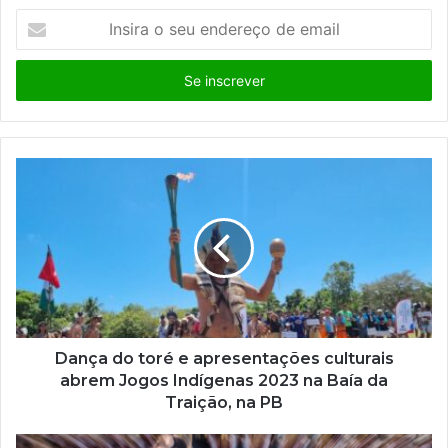
I
n
s
i
r
a
o
s
e
u
e
n
d
e
r
e
ç
Dança do toré e apresentações culturais
o
abrem Jogos Indígenas 2023 na Baía da
d
Traição, na PB
e
e