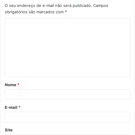
O seu endereço de e-mail não será publicado.
Campos
obrigatórios são marcados com
*
C
o
m
e
n
t
á
Nome
*
r
i
o
E-mail
*
*
Site