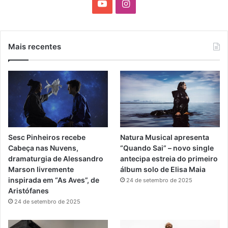
Y
I
o
n
u
s
Mais recentes
T
t
u
a
b
g
e
r
Sesc Pinheiros recebe
Natura Musical apresenta
a
Cabeça nas Nuvens,
“Quando Sai” – novo single
dramaturgia de Alessandro
antecipa estreia do primeiro
m
Marson livremente
álbum solo de Elisa Maia
inspirada em “As Aves”, de
24 de setembro de 2025
Aristófanes
24 de setembro de 2025