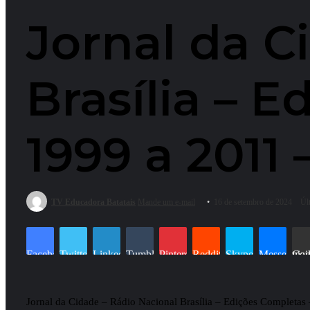
Jornal da C
Brasília – 
1999 a 2011
TV Educadora Batatais
Mande um e-mail
16 de setembro de 2024
Úl
Facebook
Twitter
Linkedin
Tumblr
Pinterest
Reddit
Skype
Messenger
Compartilhar via e-mai
Jornal da Cidade – Rádio Nacional Brasília – Edições Completas