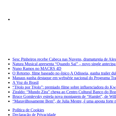
Notícias de Última Hora
Sesc Pinheiros recebe Cabeça nas Nuvens, dramaturgia de Ales
Natura Musical apresenta “Quando Sai” – novo single antecipa 
Nuno Ramos no MACRS 4D
O Retorno, filme baseado no épico A Odisseia, ganha trailer d
Manaus ganha destaque em websérie nacional do Programa Trans
A Voz do Brasil
“Tijolo por Tijolo”: premiado filme sobre influenciadora do Kw
Ziraldo: “Mundo Zira” chega ao Centro Cultural Banco do Bra
Bruce Gomlevsky estrela nova montagem de “Hamlet”, de Will
“Maravilhosamente Bem”, de Julia Mestre, é uma aposta fort
Política de Cookies
Declaração de Privacidade