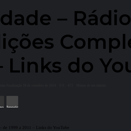
idade – Rádi
Edições Compl
 – Links do Y
tima Atualização 16 de setembro de 2024
0
473
Menos de um minuto
l
Imprimir
 – de 1999 a 2011 – Links do YouTube