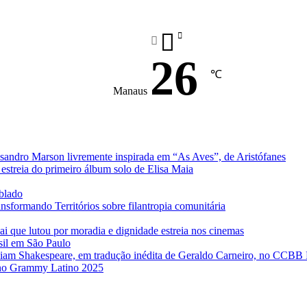
26
℃
Manaus
sandro Marson livremente inspirada em “As Aves”, de Aristófanes
estreia do primeiro álbum solo de Elisa Maia
ublado
formando Territórios sobre filantropia comunitária
ai que lutou por moradia e dignidade estreia nos cinemas
sil em São Paulo
iam Shakespeare, em tradução inédita de Geraldo Carneiro, no CCBB
e no Grammy Latino 2025