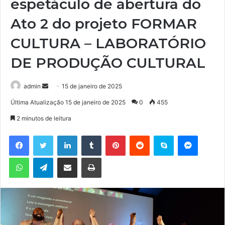
espetáculo de abertura do
Ato 2 do projeto FORMAR
CULTURA – LABORATÓRIO
DE PRODUÇÃO CULTURAL
admin
M
15 de janeiro de 2025
a
Última Atualização 15 de janeiro de 2025
0
455
n
2 minutos de leitura
d
e
Facebook
Twitter
Linkedin
Tumblr
Pinterest
Reddit
Skype
Messenger
u
WhatsApp
Telegram
Compartilhar via e-mail
Imprimir
m
e
-
m
a
i