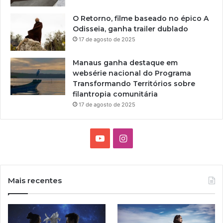
O Retorno, filme baseado no épico A
Odisseia, ganha trailer dublado
17 de agosto de 2025
Manaus ganha destaque em
websérie nacional do Programa
Transformando Territórios sobre
filantropia comunitária
17 de agosto de 2025
Y
I
o
n
u
s
Mais recentes
T
t
u
a