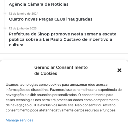
Agência Câmara de Notícias
12 de janeiro de 2024
Quatro novas Praças CEUs inauguradas
12 de junho de 2023
Prefeitura de Sinop promove nesta semana escuta
pública sobre a Lei Paulo Gustavo de incentivo à
cultura
Gerenciar Consentimento
de Cookies
Usamos tecnologias como cookies para armazenar e/ou acessar
informações do dispositivo. Fazemos isso para melhorar a experiência de
navegação e exibir anúncios personalizados. O consentimento para
essas tecnologias nos permitirá processar dados como comportamento
Ockara é uma plataforma multicultural e criativa. Nossa proposta é
de navegação ou IDs exclusivos neste site. Não consentir ou retirar o
oferecer o máximo de ferramentas para realizadores e
consentimento pode afetar negativamente certos recursos e funções.
gerenciadores de espaços criativos e culturais.
Manage services
YouTube
Instagram