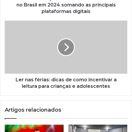
o
no Brasil em 2024 somando as principais
d
plataformas digitais
e
e
m
a
i
l
Ler nas férias: dicas de como incentivar a
leitura para crianças e adolescentes
Artigos relacionados