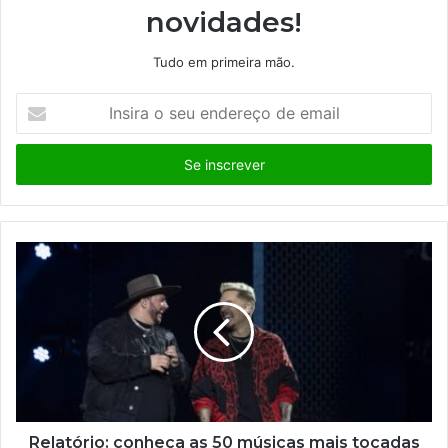
novidades!
Tudo em primeira mão.
I
n
s
i
r
a
o
s
e
u
e
n
d
e
r
e
ç
Relatório: conheça as 50 músicas mais tocadas