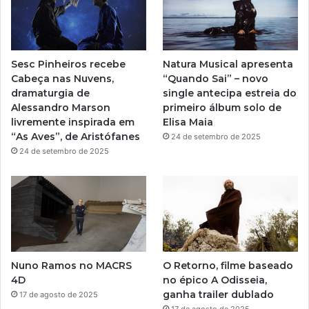
b
g
e
r
Sesc Pinheiros recebe
Natura Musical apresenta
a
Cabeça nas Nuvens,
“Quando Sai” – novo
dramaturgia de
single antecipa estreia do
m
Alessandro Marson
primeiro álbum solo de
livremente inspirada em
Elisa Maia
“As Aves”, de Aristófanes
24 de setembro de 2025
24 de setembro de 2025
Nuno Ramos no MACRS
O Retorno, filme baseado
4D
no épico A Odisseia,
ganha trailer dublado
17 de agosto de 2025
17 de agosto de 2025