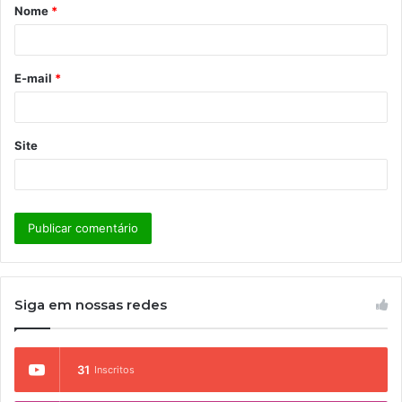
Nome
*
r
i
o
E-mail
*
*
Site
Siga em nossas redes
31
Inscritos