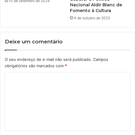
10 de setembro de 2024
Nacional Aldir Blanc de
Fomento à Cultura
4 de outubro de 2023
Deixe um comentário
O seu endereço de e-mail não será publicado.
Campos
obrigatórios são marcados com
*
C
o
m
e
n
t
á