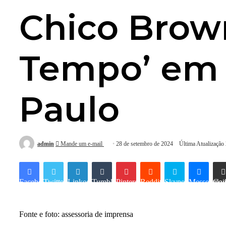
Chico Brown
Tempo’ em 
Paulo
admin
Mande um e-mail
28 de setembro de 2024
Última Atualização
Facebook
Twitter
Linkedin
Tumblr
Pinterest
Reddit
Skype
Messenger
Compartilhar via e-mai
Fonte e foto: assessoria de imprensa