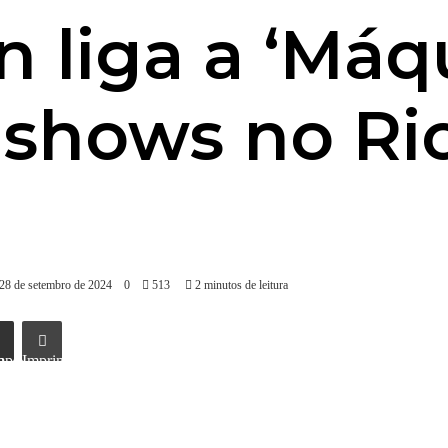
 liga a ‘Máq
shows no Ri
 28 de setembro de 2024
0
513
2 minutos de leitura
l
Imprimir