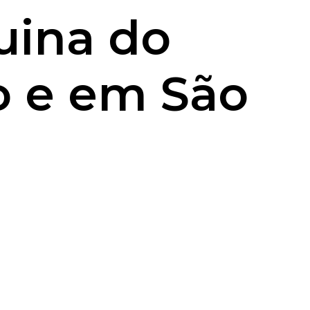
uina do
o e em São