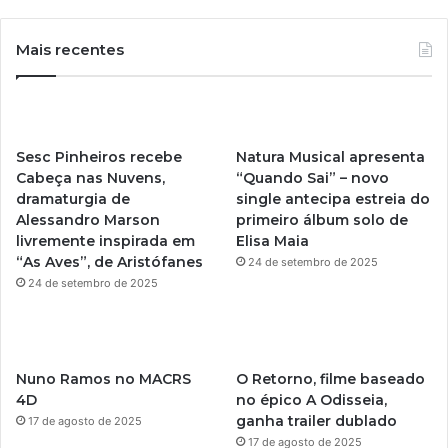
o
n
u
s
Mais recentes
T
t
u
a
Sesc Pinheiros recebe
Natura Musical apresenta
b
g
Cabeça nas Nuvens,
“Quando Sai” – novo
dramaturgia de
single antecipa estreia do
e
r
Alessandro Marson
primeiro álbum solo de
livremente inspirada em
Elisa Maia
a
“As Aves”, de Aristófanes
24 de setembro de 2025
m
24 de setembro de 2025
Nuno Ramos no MACRS
O Retorno, filme baseado
4D
no épico A Odisseia,
ganha trailer dublado
17 de agosto de 2025
17 de agosto de 2025