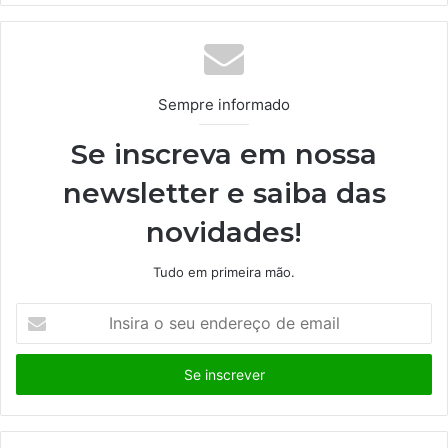
te
Sempre informado
Se inscreva em nossa
newsletter e saiba das
novidades!
Tudo em primeira mão.
I
n
s
i
r
a
o