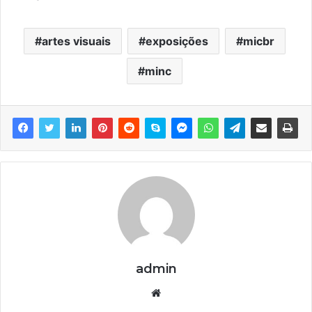
artes visuais
exposições
micbr
minc
admin
We
bsi