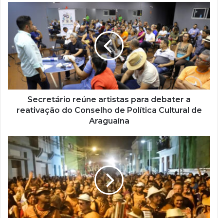
s
e
u
e
n
d
e
r
e
ç
Secretário reúne artistas para debater a
o
reativação do Conselho de Política Cultural de
d
Araguaína
e
e
m
a
i
l