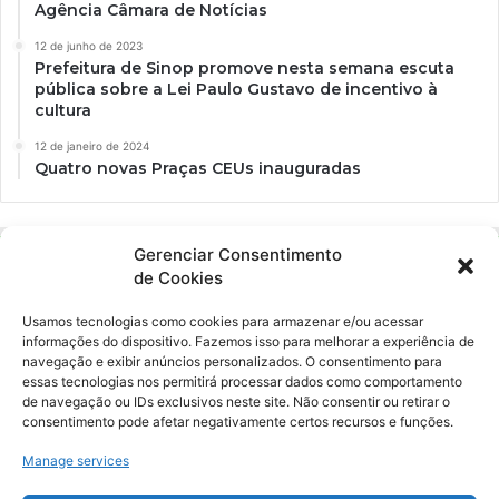
Agência Câmara de Notícias
12 de junho de 2023
Prefeitura de Sinop promove nesta semana escuta
pública sobre a Lei Paulo Gustavo de incentivo à
cultura
12 de janeiro de 2024
Quatro novas Praças CEUs inauguradas
Gerenciar Consentimento
de Cookies
Usamos tecnologias como cookies para armazenar e/ou acessar
informações do dispositivo. Fazemos isso para melhorar a experiência de
navegação e exibir anúncios personalizados. O consentimento para
essas tecnologias nos permitirá processar dados como comportamento
Ockara é uma plataforma multicultural e criativa. Nossa proposta é
de navegação ou IDs exclusivos neste site. Não consentir ou retirar o
oferecer o máximo de ferramentas para realizadores e
consentimento pode afetar negativamente certos recursos e funções.
gerenciadores de espaços criativos e culturais.
Manage services
YouTube
Instagram