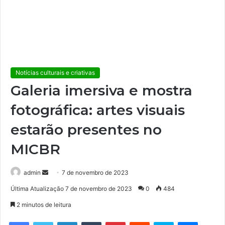
Notícias culturais e criativas
Galeria imersiva e mostra
fotográfica: artes visuais
estarão presentes no
MICBR
admin
M
7 de novembro de 2023
a
Última Atualização 7 de novembro de 2023
0
484
n
2 minutos de leitura
d
e
Facebook
Twitter
Linkedin
Tumblr
Pinterest
Reddit
Skype
Messenger