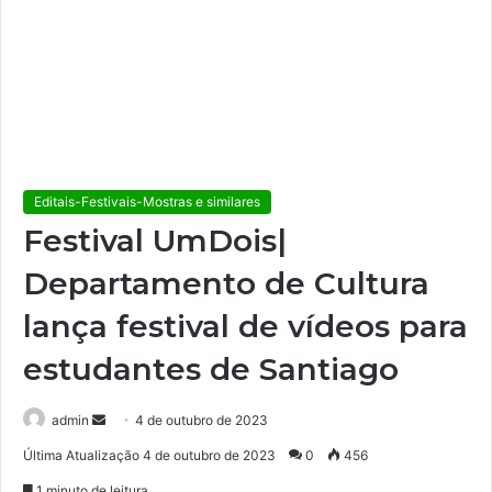
Editais-Festivais-Mostras e similares
Festival UmDois|
Departamento de Cultura
lança festival de vídeos para
estudantes de Santiago
admin
M
4 de outubro de 2023
a
Última Atualização 4 de outubro de 2023
0
456
n
1 minuto de leitura