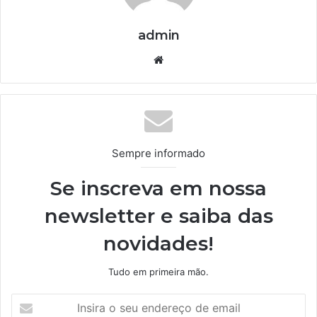
admin
We
bsi
te
Sempre informado
Se inscreva em nossa
newsletter e saiba das
novidades!
Tudo em primeira mão.
I
n