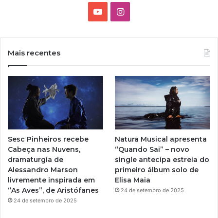
Y
I
o
n
u
s
Mais recentes
T
t
u
a
b
g
e
r
Sesc Pinheiros recebe
Natura Musical apresenta
a
Cabeça nas Nuvens,
“Quando Sai” – novo
dramaturgia de
single antecipa estreia do
m
Alessandro Marson
primeiro álbum solo de
livremente inspirada em
Elisa Maia
“As Aves”, de Aristófanes
24 de setembro de 2025
24 de setembro de 2025