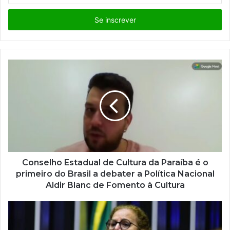
s
i
r
a
o
s
e
u
e
n
d
e
r
e
ç
Conselho Estadual de Cultura da Paraíba é o
o
primeiro do Brasil a debater a Política Nacional
d
Aldir Blanc de Fomento à Cultura
e
e
m
a