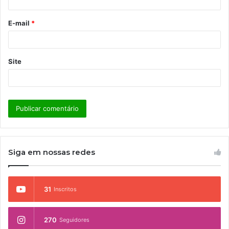
i
o
E-mail
*
*
Site
Siga em nossas redes
31
Inscritos
270
Seguidores