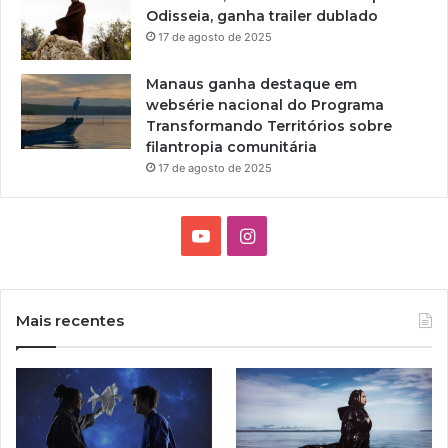
Odisseia, ganha trailer dublado
17 de agosto de 2025
Manaus ganha destaque em
websérie nacional do Programa
Transformando Territórios sobre
filantropia comunitária
17 de agosto de 2025
Y
I
o
n
u
s
Mais recentes
T
t
u
a
b
g