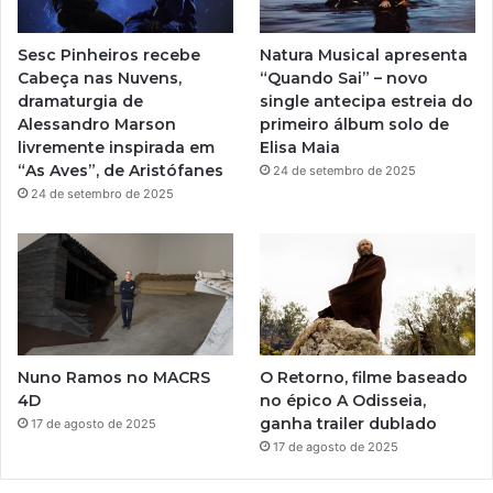
e
r
Sesc Pinheiros recebe
Natura Musical apresenta
a
Cabeça nas Nuvens,
“Quando Sai” – novo
dramaturgia de
single antecipa estreia do
m
Alessandro Marson
primeiro álbum solo de
livremente inspirada em
Elisa Maia
“As Aves”, de Aristófanes
24 de setembro de 2025
24 de setembro de 2025
Nuno Ramos no MACRS
O Retorno, filme baseado
4D
no épico A Odisseia,
ganha trailer dublado
17 de agosto de 2025
17 de agosto de 2025