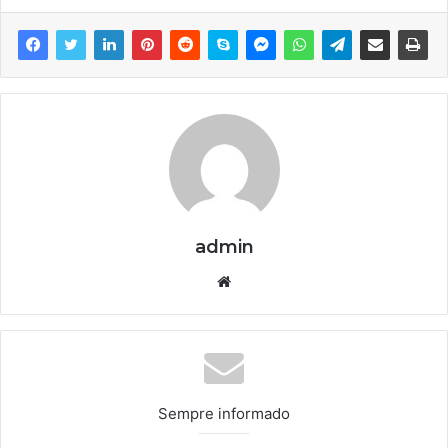
admin
We
bsi
te
Sempre informado