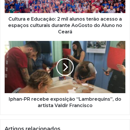
r
e
ç
Cultura e Educação: 2 mil alunos terão acesso a
o
espaços culturais durante AoGosto do Aluno no
d
Ceará
e
e
m
a
i
l
Iphan-PR recebe exposição “Lambrequins”, do
artista Valdir Francisco
Artigos relacionados