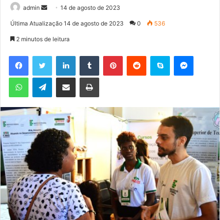
admin
M
14 de agosto de 2023
a
Última Atualização 14 de agosto de 2023
0
536
n
2 minutos de leitura
d
e
Facebook
Twitter
Linkedin
Tumblr
Pinterest
Reddit
Skype
Messenger
u
WhatsApp
Telegram
Compartilhar via e-mail
Imprimir
m
e
-
m
a
i
l