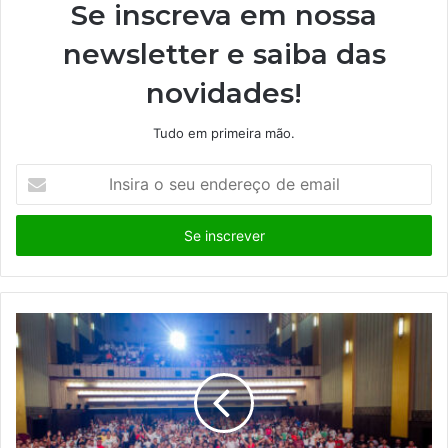
Se inscreva em nossa
newsletter e saiba das
novidades!
Tudo em primeira mão.
I
n
s
i
r
a
o
s
e
u
e
n
d
e