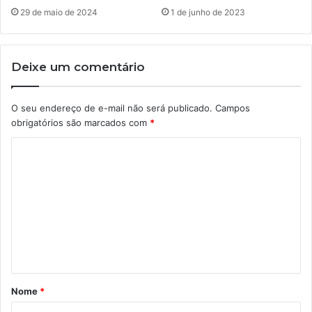
29 de maio de 2024
1 de junho de 2023
Deixe um comentário
O seu endereço de e-mail não será publicado.
Campos
obrigatórios são marcados com
*
C
o
m
e
n
t
á
Nome
*
r