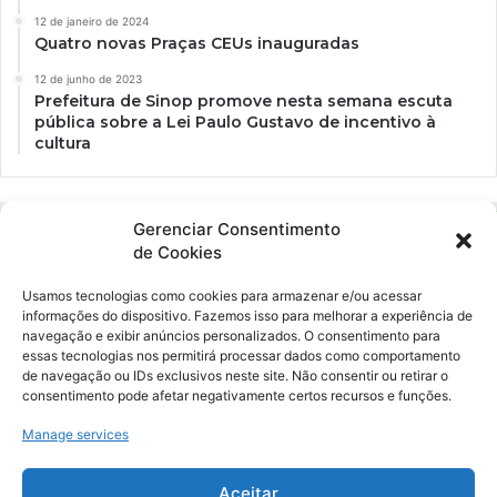
12 de janeiro de 2024
Quatro novas Praças CEUs inauguradas
12 de junho de 2023
Prefeitura de Sinop promove nesta semana escuta
pública sobre a Lei Paulo Gustavo de incentivo à
cultura
Gerenciar Consentimento
de Cookies
Usamos tecnologias como cookies para armazenar e/ou acessar
informações do dispositivo. Fazemos isso para melhorar a experiência de
navegação e exibir anúncios personalizados. O consentimento para
essas tecnologias nos permitirá processar dados como comportamento
Ockara é uma plataforma multicultural e criativa. Nossa proposta é
de navegação ou IDs exclusivos neste site. Não consentir ou retirar o
oferecer o máximo de ferramentas para realizadores e
consentimento pode afetar negativamente certos recursos e funções.
gerenciadores de espaços criativos e culturais.
Manage services
YouTube
Instagram
Aceitar