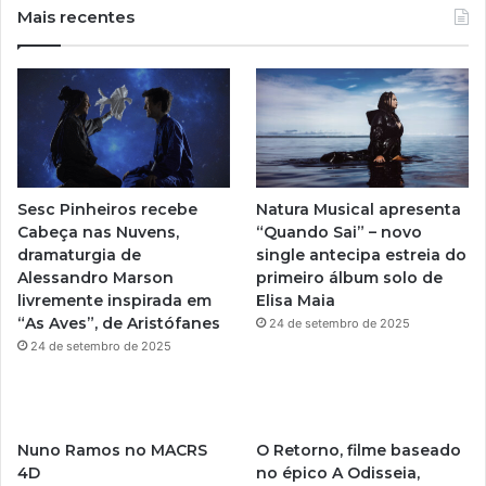
u
s
Mais recentes
T
t
u
a
b
g
e
r
Sesc Pinheiros recebe
Natura Musical apresenta
a
Cabeça nas Nuvens,
“Quando Sai” – novo
dramaturgia de
single antecipa estreia do
m
Alessandro Marson
primeiro álbum solo de
livremente inspirada em
Elisa Maia
“As Aves”, de Aristófanes
24 de setembro de 2025
24 de setembro de 2025
Nuno Ramos no MACRS
O Retorno, filme baseado
4D
no épico A Odisseia,