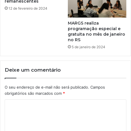
remanescentes
12 de fevereiro de 2024
MARGS realiza
programação especial e
gratuita no mês de janeiro
no RS
5 de janeiro de 2024
Deixe um comentário
O seu endereço de e-mail não será publicado.
Campos
obrigatórios são marcados com
*
C
o
m
e