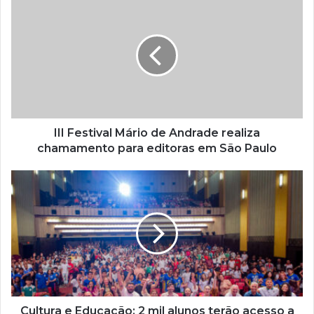
e
u
e
n
d
e
r
e
ç
III Festival Mário de Andrade realiza
o
chamamento para editoras em São Paulo
d
e
e
m
a
i
l
Cultura e Educação: 2 mil alunos terão acesso a