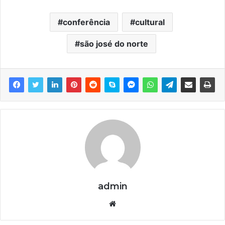
conferência
cultural
são josé do norte
admin
We
bsi