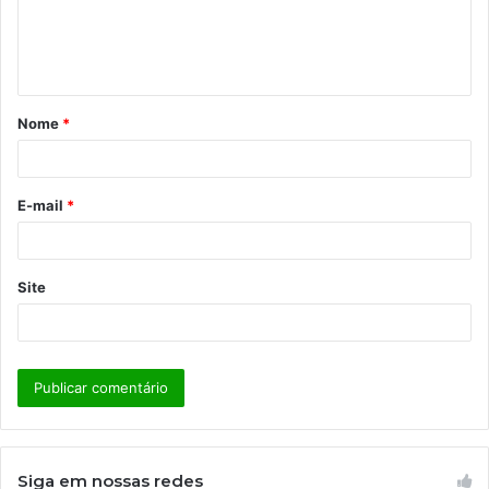
n
t
á
Nome
*
r
i
o
E-mail
*
*
Site
Siga em nossas redes