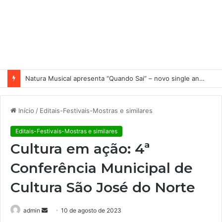
Natura Musical apresenta “Quando Sai” – novo single antecipa estreia do primeiro álbum solo de Elisa Maia
Início
/
Editais-Festivais-Mostras e similares
Editais-Festivais-Mostras e similares
Cultura em ação: 4ª
Conferência Municipal de
Cultura São José do Norte
admin
M
10 de agosto de 2023