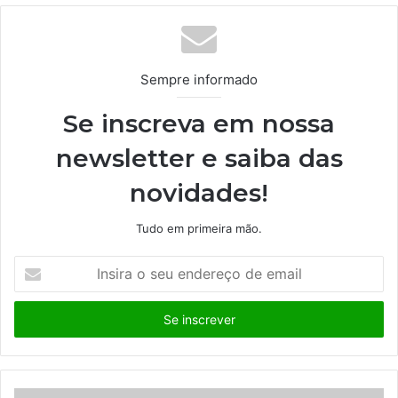
te
Sempre informado
Se inscreva em nossa
newsletter e saiba das
novidades!
Tudo em primeira mão.
I
n
s
i
r
a
o
s