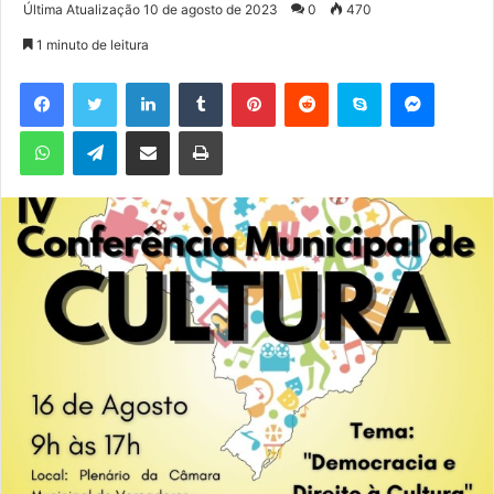
a
Última Atualização 10 de agosto de 2023
0
470
n
1 minuto de leitura
d
e
Facebook
Twitter
Linkedin
Tumblr
Pinterest
Reddit
Skype
Messenger
u
WhatsApp
Telegram
Compartilhar via e-mail
Imprimir
m
e
-
m
a
i
l