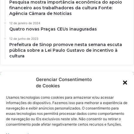
Pesquisa mostra importância econômica do apoio
financeiro aos trabalhadores da cultura Fonte:
Agência Câmara de Notícias
12 de janeiro de 2024
Quatro novas Praças CEUs inauguradas
12 de junho de 2023
Prefeitura de Sinop promove nesta semana escuta
pública sobre a Lei Paulo Gustavo de incentivo à
cultura
Gerenciar Consentimento
de Cookies
Usamos tecnologias como cookies para armazenar e/ou acessar
informações do dispositivo. Fazemos isso para melhorar a experiência de
navegação e exibir anúncios personalizados. O consentimento para
essas tecnologias nos permitirá processar dados como comportamento
Ockara é uma plataforma multicultural e criativa. Nossa proposta é
de navegação ou IDs exclusivos neste site. Não consentir ou retirar o
oferecer o máximo de ferramentas para realizadores e
consentimento pode afetar negativamente certos recursos e funções.
gerenciadores de espaços criativos e culturais.