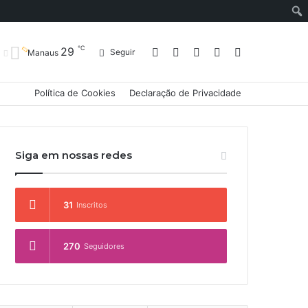
℃
29
Entrar
Artigo
Barra
Switch
Procurar
Seguir
Manaus
Política de Cookies
Declaração de Privacidade
aleatório
Lateral
skin
por
Siga em nossas redes
31
Inscritos
270
Seguidores