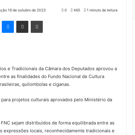
ação 19 de outubro de 2023
0
465
1 minuto de leitura
kype
Messenger
Compartilhar via e-mail
Imprimir
ios e Tradicionais da Câmara dos Deputados aprovou a
entre as finalidades do Fundo Nacional de Cultura
rasileiras, quilombolas e ciganas.
 para projetos culturais aprovados pelo Ministério da
FNC sejam distribuídos de forma equilibrada entre as
as expressões locais, reconhecidamente tradicionais e