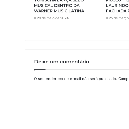
TOKISCHA LANÇA SELO
MUSEU HI
MUSICAL DENTRO DA
LAURINDO
WARNER MUSIC LATINA
FACHADA 
29 de maio de 2024
25 de março
Deixe um comentário
O seu endereço de e-mail não será publicado.
Campo
C
o
m
e
n