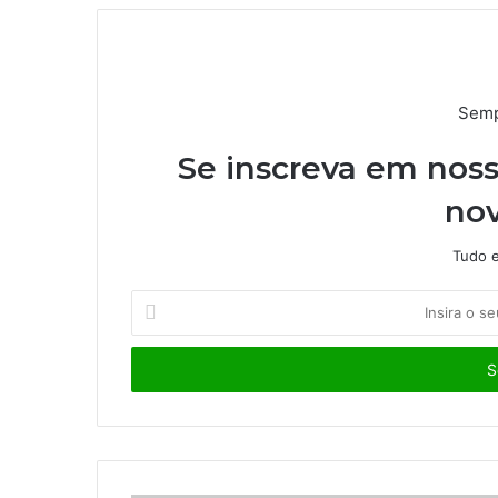
Semp
Se inscreva em noss
nov
Tudo e
I
n
s
i
r
a
o
s
e