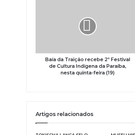
u
e
n
d
e
r
e
ç
o
Baía da Traição recebe 2º Festival
d
de Cultura Indígena da Paraíba,
e
nesta quinta-feira (19)
e
m
a
i
l
Artigos relacionados