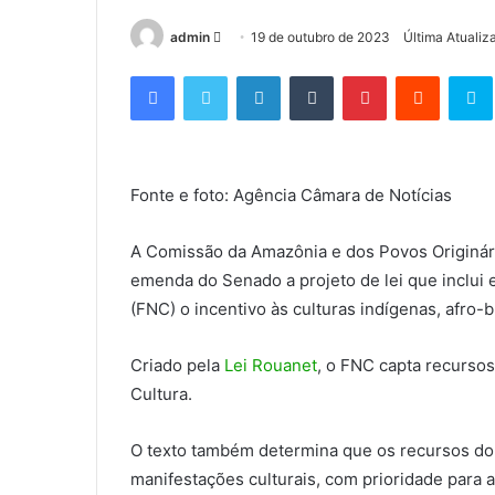
admin
M
19 de outubro de 2023
Última Atualiz
a
Facebook
Twitter
Linkedin
Tumblr
Pinterest
Reddit
S
n
d
e
u
Fonte e foto: Agência Câmara de Notícias
m
e
-
A Comissão da Amazônia e dos Povos Originár
m
emenda do Senado a projeto de lei que inclui 
a
(FNC) o incentivo às culturas indígenas, afro-b
i
l
Criado pela
Lei Rouanet
, o FNC capta recursos
Cultura.
O texto também determina que os recursos do 
manifestações culturais, com prioridade para 