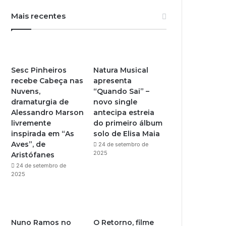
u
s
Mais recentes
T
t
u
a
b
g
Sesc Pinheiros
Natura Musical
recebe Cabeça nas
apresenta
e
r
Nuvens,
“Quando Sai” –
dramaturgia de
novo single
a
Alessandro Marson
antecipa estreia
livremente
do primeiro álbum
m
inspirada em “As
solo de Elisa Maia
Aves”, de
24 de setembro de
2025
Aristófanes
24 de setembro de
2025
Nuno Ramos no
O Retorno, filme