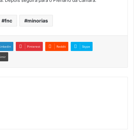
ia. Depois seguirá para o Plenário da Câmara.
fnc
minorias
Linkedin
Pinterest
Reddit
Skype
imir