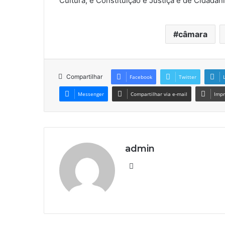
Cultura; e Constituição e Justiça e de Cidadan
câmara
Compartilhar
Facebook
Twitter
Messenger
Compartilhar via e-mail
Impr
admin
We
bsi
te