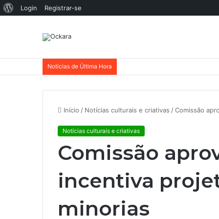
Sobre
Login
Registrar-se
o
WordPress
Notícias de Última Hora
Início
/
Notícias culturais e criativas
/
Comissão apro
Notícias culturais e criativas
Comissão apro
incentiva proje
minorias