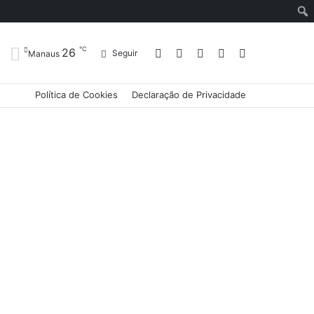
℃
26
Entrar
Artigo
Barra
Switch
Procurar
Seguir
Manaus
Política de Cookies
Declaração de Privacidade
aleatório
Lateral
skin
por