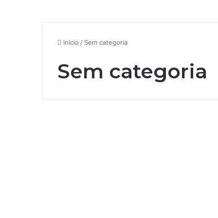
Início
/
Sem categoria
Sem categoria
Rádio Educadora FM
Batatais: Grade de
Programação de 02 a
08/07/2006
26 de novembro de 2024
0
426