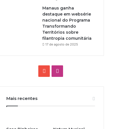
Manaus ganha
destaque em websérie
nacional do Programa
Transformando
Territórios sobre
filantropia comunitária
17 de agosto de 2025
Y
I
o
n
u
s
Mais recentes
T
t
u
a
b
g