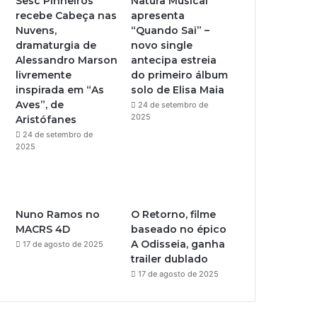
Sesc Pinheiros
Natura Musical
recebe Cabeça nas
apresenta
e
r
Nuvens,
“Quando Sai” –
dramaturgia de
novo single
a
Alessandro Marson
antecipa estreia
livremente
do primeiro álbum
m
inspirada em “As
solo de Elisa Maia
Aves”, de
24 de setembro de
2025
Aristófanes
24 de setembro de
2025
Nuno Ramos no
O Retorno, filme
MACRS 4D
baseado no épico
A Odisseia, ganha
17 de agosto de 2025
trailer dublado
17 de agosto de 2025