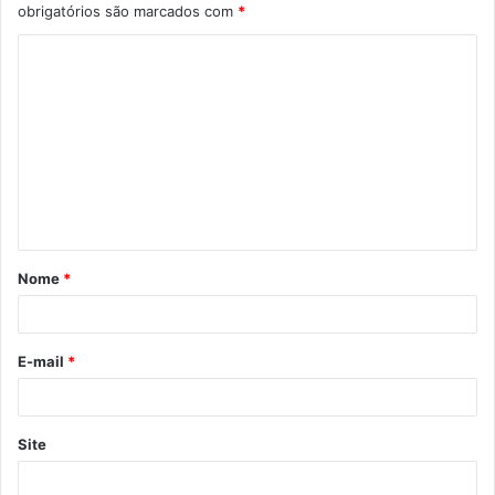
obrigatórios são marcados com
*
C
o
m
e
n
t
á
Nome
*
r
i
o
E-mail
*
*
Site