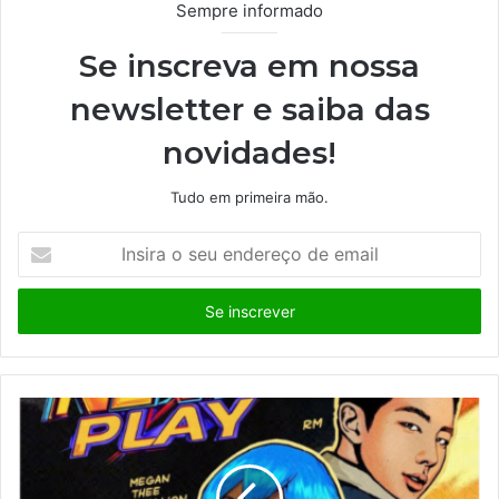
Sempre informado
Se inscreva em nossa
newsletter e saiba das
novidades!
Tudo em primeira mão.
I
n
s
i
r
a
o
s
e
u
e