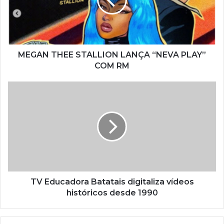
n
d
e
r
e
ç
MEGAN THEE STALLION LANÇA “NEVA PLAY”
o
COM RM
d
e
e
m
a
i
l
TV Educadora Batatais digitaliza vídeos
históricos desde 1990