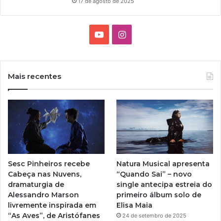
17 de agosto de 2025
Y
I
o
n
u
s
Mais recentes
T
t
u
a
b
g
e
r
Sesc Pinheiros recebe
Natura Musical apresenta
a
Cabeça nas Nuvens,
“Quando Sai” – novo
dramaturgia de
single antecipa estreia do
m
Alessandro Marson
primeiro álbum solo de
livremente inspirada em
Elisa Maia
“As Aves”, de Aristófanes
24 de setembro de 2025