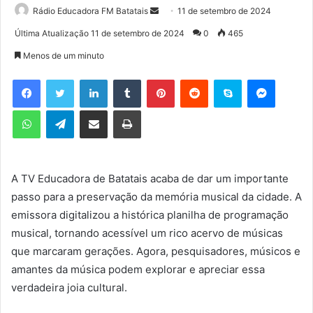
Rádio Educadora FM Batatais
M
11 de setembro de 2024
a
Última Atualização 11 de setembro de 2024
0
465
n
Menos de um minuto
d
e
Facebook
Twitter
Linkedin
Tumblr
Pinterest
Reddit
Skype
Messenger
u
WhatsApp
Telegram
Compartilhar via e-mail
Imprimir
m
e
-
m
A TV Educadora de Batatais acaba de dar um importante
a
passo para a preservação da memória musical da cidade. A
i
l
emissora digitalizou a histórica planilha de programação
musical, tornando acessível um rico acervo de músicas
que marcaram gerações. Agora, pesquisadores, músicos e
amantes da música podem explorar e apreciar essa
verdadeira joia cultural.