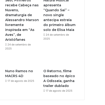
Sesc Pinheiros
Natura Musical
recebe Cabeça nas
apresenta
e
r
Nuvens,
“Quando Sai” –
dramaturgia de
novo single
a
Alessandro Marson
antecipa estreia
livremente
do primeiro álbum
m
inspirada em “As
solo de Elisa Maia
Aves”, de
24 de setembro de
2025
Aristófanes
24 de setembro de
2025
Nuno Ramos no
O Retorno, filme
MACRS 4D
baseado no épico
A Odisseia, ganha
17 de agosto de 2025
trailer dublado
17 de agosto de 2025