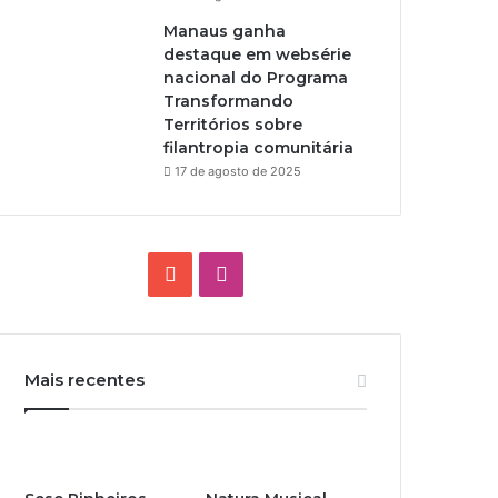
Manaus ganha
destaque em websérie
nacional do Programa
Transformando
Territórios sobre
filantropia comunitária
17 de agosto de 2025
Y
I
o
n
u
s
Mais recentes
T
t
u
a
b
g