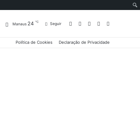
℃
24
Entrar
Artigo
Barra
Switch
Procurar
Seguir
Manaus
Política de Cookies
Declaração de Privacidade
aleatório
Lateral
skin
por