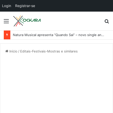
Login
Registrar-se
Menu
P
p
Nuno Ramos no MACRS 4D
Início
/
Editais-Festivais-Mostras e similares