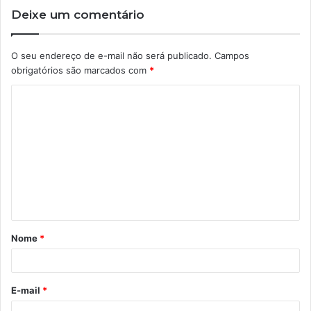
Deixe um comentário
O seu endereço de e-mail não será publicado.
Campos
obrigatórios são marcados com
*
C
o
m
e
n
t
á
Nome
*
r
i
o
E-mail
*
*