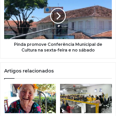
m
a
i
l
Pinda promove Conferência Municipal de
Cultura na sexta-feira e no sábado
Artigos relacionados