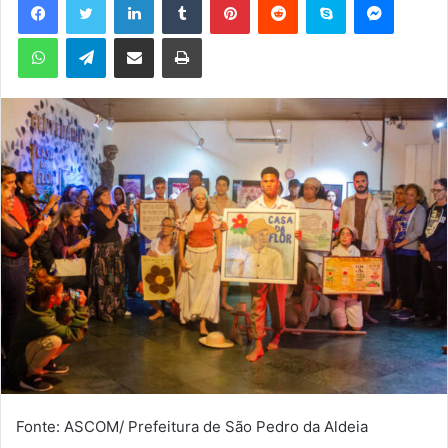
u
WhatsApp
Telegram
Compartilhar via e-mail
Imprimir
m
e
-
m
a
i
l
Fonte: ASCOM/ Prefeitura de São Pedro da Aldeia