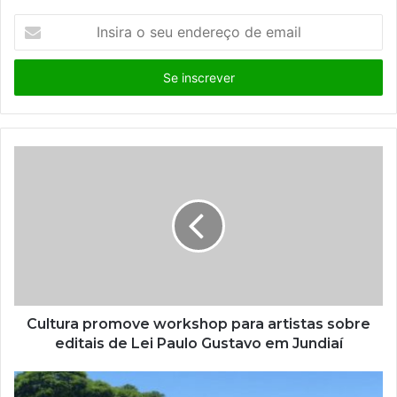
I
n
s
i
r
a
o
s
e
u
e
n
d
e
r
e
ç
Cultura promove workshop para artistas sobre
o
editais de Lei Paulo Gustavo em Jundiaí
d
e
e