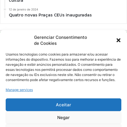
cultura
12 de janeiro de 2024
Quatro novas Praças CEUs inauguradas
Gerenciar Consentimento
de Cookies
Usamos tecnologias como cookies para armazenar e/ou acessar
informações do dispositivo. Fazemos isso para melhorar a experiência de
navegação e exibir anúncios personalizados. O consentimento para
essas tecnologias nos permitirá processar dados como comportamento
Ockara é uma plataforma multicultural e criativa. Nossa proposta é
de navegação ou IDs exclusivos neste site. Não consentir ou retirar o
oferecer o máximo de ferramentas para realizadores e
consentimento pode afetar negativamente certos recursos e funções.
gerenciadores de espaços criativos e culturais.
Manage services
YouTube
Instagram
Aceitar
Negar
© Merak Produções Criativas. CNPJ: 39.155.931/0001-02.