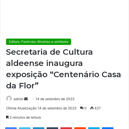
Editais-Festivais-Mostras e similares
Secretaria de Cultura
aldeense inaugura
exposição “Centenário Casa
da Flor”
admin
M
14 de setembro de 2023
a
Última Atualização 14 de setembro de 2023
0
427
n
2 minutos de leitura
d
e
Facebook
Twitter
Linkedin
Tumblr
Pinterest
Reddit
Skype
Messenger