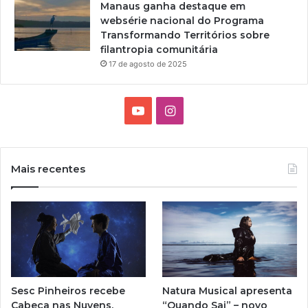
Manaus ganha destaque em
websérie nacional do Programa
Transformando Territórios sobre
filantropia comunitária
17 de agosto de 2025
Y
I
o
n
u
s
Mais recentes
T
t
u
a
b
g
e
r
Sesc Pinheiros recebe
Natura Musical apresenta
a
Cabeça nas Nuvens,
“Quando Sai” – novo