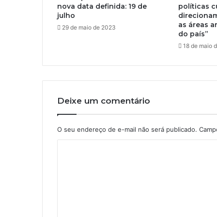
nova data definida: 19 de
políticas c
julho
direciona
as áreas ar
29 de maio de 2023
do país”
18 de maio 
Deixe um comentário
O seu endereço de e-mail não será publicado.
Campo
C
o
m
e
n