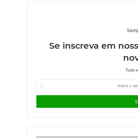
Semp
Se inscreva em noss
nov
Tudo e
I
n
s
i
r
a
o
s
e