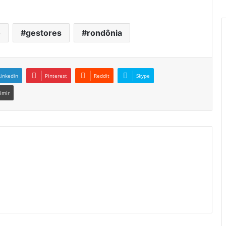
o
gestores
rondônia
Linkedin
Pinterest
Reddit
Skype
imir