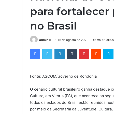
para fortalecer 
no Brasil
admin
M
15 de agosto de 2023
Última Atualiz
a
Facebook
Twitter
Linkedin
Tumblr
Pinterest
Reddit
S
n
d
e
u
Fonte: ASCOM/Governo de Rondônia
m
e
-
O
cenário cultural brasileiro ganha destaque c
m
Cultura, em Vitória (ES), que acontece na segun
a
todos os estados do Brasil estão reunidos ne
i
por meio da Secretaria da Juventude, Cultura,
l