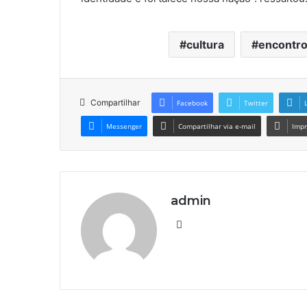
cultura
encontr
Compartilhar
Facebook
Twitter
Messenger
Compartilhar via e-mail
Impr
admin
We
bsi
te