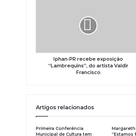
u
e
n
d
e
r
e
ç
o
Iphan-PR recebe exposição
d
“Lambrequins”, do artista Valdir
e
Francisco
e
m
a
i
l
Artigos relacionados
Primeira Conferência
Margareth
Municipal de Cultura tem
“Estamos 