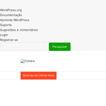
Sobre
WordPress.org
o
Documentação
WordPress
Aprenda WordPress
Suporte
Sugestões e comentários
Login
Registrar-se
Pesquisar
Notícias de Última Hora