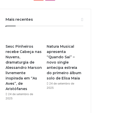
o
n
u
s
Mais recentes
T
t
u
a
b
g
Sesc Pinheiros
Natura Musical
recebe Cabeça nas
apresenta
e
r
Nuvens,
“Quando Sai” –
dramaturgia de
novo single
a
Alessandro Marson
antecipa estreia
livremente
do primeiro álbum
m
inspirada em “As
solo de Elisa Maia
Aves”, de
24 de setembro de
2025
Aristófanes
24 de setembro de
2025