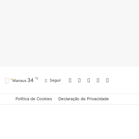
℃
34
Entrar
Artigo
Barra
Switch
Procurar
Seguir
Manaus
Política de Cookies
Declaração de Privacidade
aleatório
Lateral
skin
por