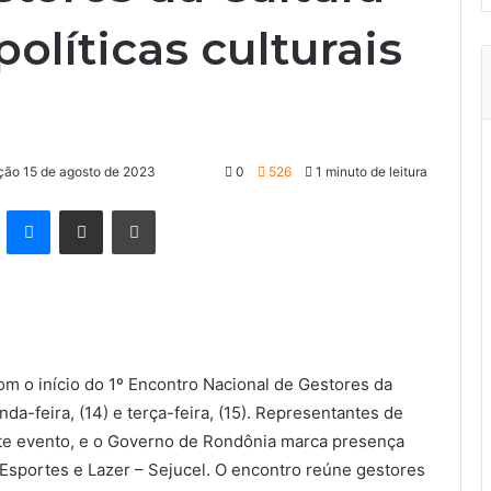
políticas culturais
ação 15 de agosto de 2023
0
526
1 minuto de leitura
kype
Messenger
Compartilhar via e-mail
Imprimir
om o início do 1º Encontro Nacional de Gestores da
da-feira, (14) e terça-feira, (15). Representantes de
ste evento, e o Governo de Rondônia marca presença
 Esportes e Lazer – Sejucel. O encontro reúne gestores