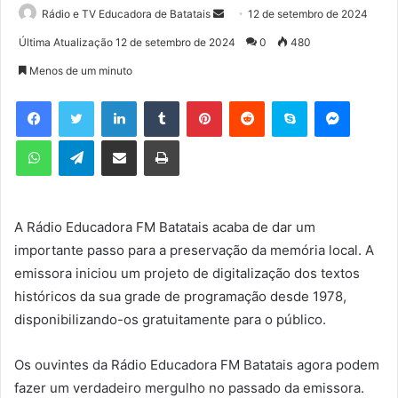
Rádio e TV Educadora de Batatais
M
12 de setembro de 2024
a
Última Atualização 12 de setembro de 2024
0
480
n
Menos de um minuto
d
e
Facebook
Twitter
Linkedin
Tumblr
Pinterest
Reddit
Skype
Messenger
u
WhatsApp
Telegram
Compartilhar via e-mail
Imprimir
m
e
-
m
A Rádio Educadora FM Batatais acaba de dar um
a
importante passo para a preservação da memória local. A
i
l
emissora iniciou um projeto de digitalização dos textos
históricos da sua grade de programação desde 1978,
disponibilizando-os gratuitamente para o público.
Os ouvintes da Rádio Educadora FM Batatais agora podem
fazer um verdadeiro mergulho no passado da emissora.