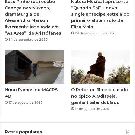
Sesc Pinheiros recebe
Natura Musical apresenta
a
Cabeça nas Nuvens,
“Quando Sai” – novo
dramaturgia de
single antecipa estreia do
m
Alessandro Marson
primeiro álbum solo de
livremente inspirada em
Elisa Maia
“As Aves”, de Aristófanes
24 de setembro de 2025
24 de setembro de 2025
Nuno Ramos no MACRS
O Retorno, filme baseado
4D
no épico A Odisseia,
ganha trailer dublado
17 de agosto de 2025
17 de agosto de 2025
Posts populares