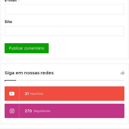
E-mail
*
*
Site
Siga em nossas redes
31
Inscritos
270
Seguidores