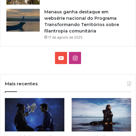
Manaus ganha destaque em
websérie nacional do Programa
Transformando Territórios sobre
filantropia comunitária
17 de agosto de 2025
Y
I
o
n
u
s
Mais recentes
T
t
u
a
b
g
e
r