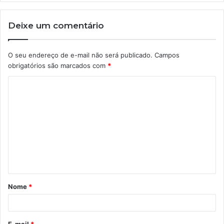
Deixe um comentário
O seu endereço de e-mail não será publicado.
Campos
obrigatórios são marcados com
*
C
o
m
e
n
t
á
Nome
*
r
i
o