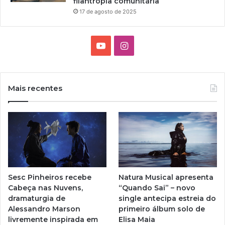
filantropia comunitária
17 de agosto de 2025
Y
I
o
n
u
s
Mais recentes
T
t
u
a
b
g
e
r
Sesc Pinheiros recebe
Natura Musical apresenta
a
Cabeça nas Nuvens,
“Quando Sai” – novo
dramaturgia de
single antecipa estreia do
m
Alessandro Marson
primeiro álbum solo de
livremente inspirada em
Elisa Maia