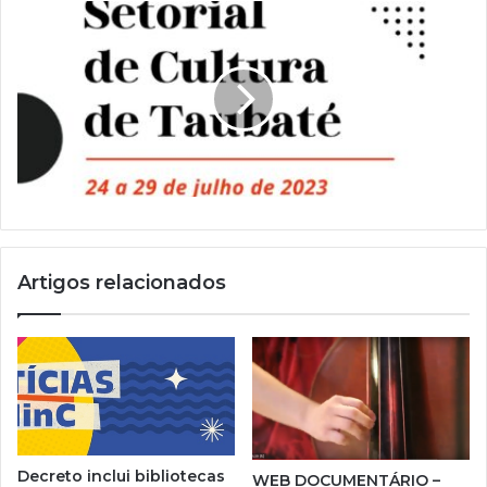
e
e
m
a
i
l
Artigos relacionados
Decreto inclui bibliotecas
WEB DOCUMENTÁRIO –