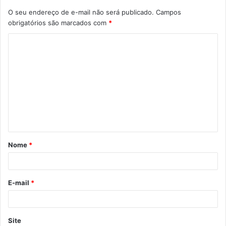
O seu endereço de e-mail não será publicado.
Campos
obrigatórios são marcados com
*
C
o
m
e
n
t
á
Nome
*
r
i
o
E-mail
*
*
Site