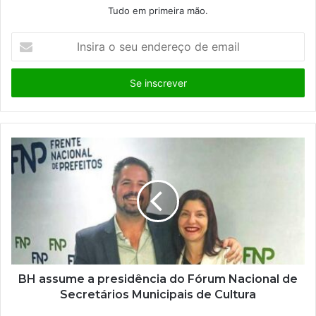
Tudo em primeira mão.
I
n
s
i
r
a
o
s
e
u
e
n
d
e
r
e
ç
BH assume a presidência do Fórum Nacional de
o
Secretários Municipais de Cultura
d