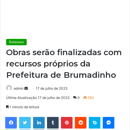
Releases
Obras serão finalizadas com
recursos próprios da
Prefeitura de Brumadinho
admin
M
17 de julho de 2023
a
Última Atualização 17 de julho de 2023
0
550
n
1 minuto de leitura
d
e
Facebook
Twitter
Linkedin
Tumblr
Pinterest
Reddit
Skype
Messenger
u
WhatsApp
Telegram
Compartilhar via e-mail
Imprimir