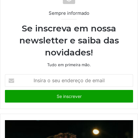
Sempre informado
Se inscreva em nossa
newsletter e saiba das
novidades!
Tudo em primeira mão.
I
n
s
i
r
a
o
s
e
u