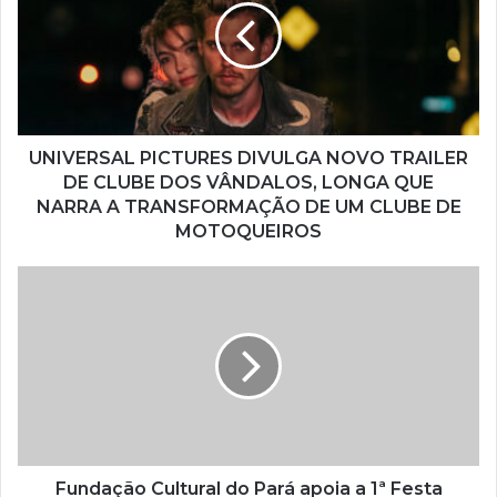
e
n
d
e
r
e
ç
UNIVERSAL PICTURES DIVULGA NOVO TRAILER
o
DE CLUBE DOS VÂNDALOS, LONGA QUE
d
NARRA A TRANSFORMAÇÃO DE UM CLUBE DE
e
MOTOQUEIROS
e
m
a
i
l
Fundação Cultural do Pará apoia a 1ª Festa