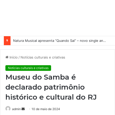
Natura Musical apresenta “Quando Sai” – novo single antecipa estreia do primeiro álbum solo de Elisa Maia
Início
/
Notícias culturais e criativas
Notícias culturais e criativas
Museu do Samba é
declarado patrimônio
histórico e cultural do RJ
admin
M
10 de maio de 2024