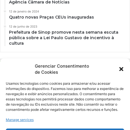
Agência Câmara de Notícias
12 de janeiro de 2024
Quatro novas Praças CEUs inauguradas
12 de junho de 2023
Prefeitura de Sinop promove nesta semana escuta
pública sobre a Lei Paulo Gustavo de incentivo à
cultura
Gerenciar Consentimento
de Cookies
Usamos tecnologias como cookies para armazenar e/ou acessar
informações do dispositivo. Fazemos isso para melhorar a experiência de
navegação e exibir anúncios personalizados. O consentimento para
essas tecnologias nos permitirá processar dados como comportamento
Ockara é uma plataforma multicultural e criativa. Nossa proposta é
de navegação ou IDs exclusivos neste site. Não consentir ou retirar o
oferecer o máximo de ferramentas para realizadores e
consentimento pode afetar negativamente certos recursos e funções.
gerenciadores de espaços criativos e culturais.
Manage services
YouTube
Instagram