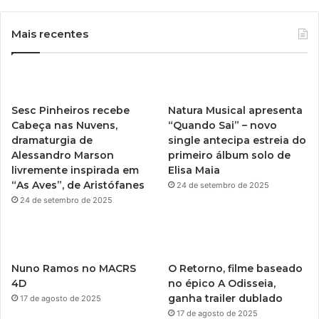
o
n
u
s
Mais recentes
T
t
u
a
Sesc Pinheiros recebe
Natura Musical apresenta
b
g
Cabeça nas Nuvens,
“Quando Sai” – novo
dramaturgia de
single antecipa estreia do
e
r
Alessandro Marson
primeiro álbum solo de
livremente inspirada em
Elisa Maia
a
“As Aves”, de Aristófanes
24 de setembro de 2025
m
24 de setembro de 2025
Nuno Ramos no MACRS
O Retorno, filme baseado
4D
no épico A Odisseia,
ganha trailer dublado
17 de agosto de 2025
17 de agosto de 2025