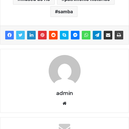
samba
admin
We
bsi
te